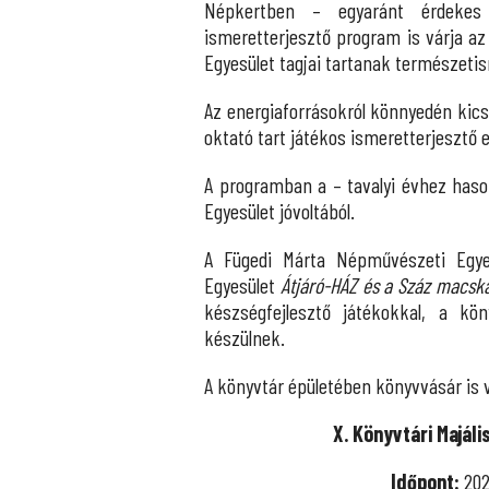
Népkertben – egyaránt érdekes f
ismeretterjesztő program is várja a
Egyesület tagjai tartanak természetis
Az energiaforrásokról könnyedén kic
oktató tart játékos ismeretterjesztő e
A programban a – tavalyi évhez haso
Egyesület jóvoltából.
A Fügedi Márta Népművészeti Egyes
Egyesület
Átjáró-HÁZ és a Száz macsk
készségfejlesztő játékokkal, a k
készülnek.
A könyvtár épületében könyvvásár is v
X. Könyvtári Majáli
Időpont:
202