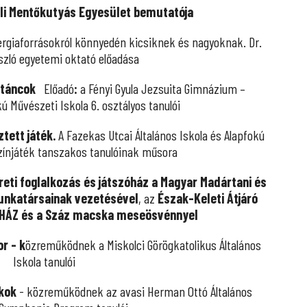
li Mentőkutyás Egyesület bemutatója
ergiaforrásokról könnyedén kicsiknek és nagyoknak. Dr.
szló egyetemi oktató előadása
 táncok
Előadó
:
a Fényi Gyula Jezsuita Gimnázium –
ú Művészeti Iskola 6. osztályos tanulói
ztett játék.
A
Fazekas Utcai Általános Iskola és Alapfokú
zínjáték tanszakos tanulóinak műsora
ti foglalkozás és játszóház a Magyar Madártani és
nkatársainak vezetésével
, az
Észak-Keleti Átjáró
-HÁZ és a Száz macska meseösvénnyel
r - k
özreműködnek a Miskolci Görögkatolikus Általános
Iskola tanulói
kok
- közreműködnek az avasi Herman Ottó Általános