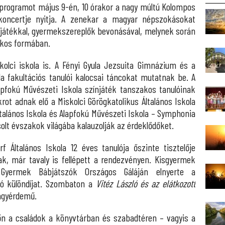
 programot május 9-én, 10 órakor a nagy múltú Kolompos
oncertje nyitja. A zenekar a magyar népszokásokat
l, játékkal, gyermekszereplők bevonásával, melynek során
ékos formában.
olci iskola is. A Fényi Gyula Jezsuita Gimnázium és a
la fakultációs tanulói kalocsai táncokat mutatnak be. A
apfokú Művészeti Iskola színjáték tanszakos tanulóinak
rot adnak elő a Miskolci Görögkatolikus Általános Iskola
ltalános Iskola és Alapfokú Művészeti Iskola – Symphonia
solt évszakok világába kalauzolják az érdeklődőket.
 Általános Iskola 12 éves tanulója őszinte tisztelője
k, már tavaly is fellépett a rendezvényen. Kisgyermek
yermek Bábjátszók Országos Gáláján elnyerte a
ó különdíjat. Szombaton a
Vitéz László és az elátkozott
agyérdemű.
őn a családok a könyvtárban és szabadtéren – vagyis a