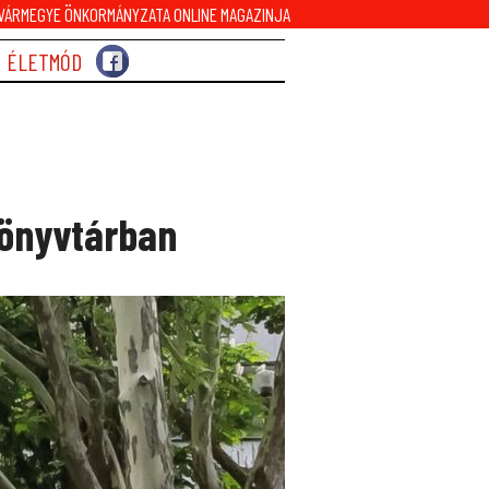
ÁRMEGYE ÖNKORMÁNYZATA ONLINE MAGAZINJA
ÉLETMÓD
könyvtárban