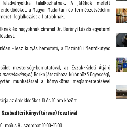
eladványokkal találkozhatnak. A játékok mellett
z érdeklődőket, a Magyar Madártani és Természetvédelmi
mereti foglalkozást a fiataloknak.
siknek és nagyoknak címmel Dr. Berényi László egyetemi
lőadást.
nlóan - lesz kutyás bemutató, a Tiszántúli Mentőkutyás
ület mesterség-bemutatóval, az Észak-Keleti Átjáró
a meseösvénnyel,
Borka játszóháza különböző ügyességi,
önyvtár munkatársai a könyvkötés megismertetésével
árja az érdeklődőket 10 és 16 óra között.
s
Szabadtéri könyv(társas) fesztivál
6. május 9., szombat 10.00-15.00