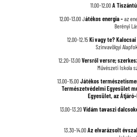
11.00-12.00
A Tiszántú
12.00-13.00 J
átékos energia -
az en
Berényi Lá
12.00-12.15
Ki vagy te?
Kalocsai
Szinvavölgyi Alapfok
12.20-13.00
Versről versre; szerkes
Művészeti Iskola s
13.00-15.00
Játékos természetismere
Természetvédelmi Egyesület mu
Egyesület,
az Átjáró
13.00-13.20
Vidám tavaszi dalcsoko
13.30-14.00
Az elvarázsolt évsza