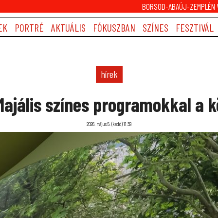
BORSOD-ABAÚJ-ZEMPLÉN V
EK
PORTRÉ
AKTUÁLIS
FÓKUSZBAN
SZÍNES
FESZTIVÁL
hírek
Majális színes programokkal a 
2026. május 5. (kedd) 11:39