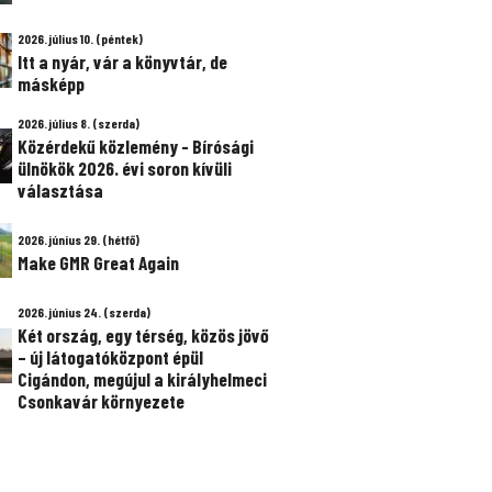
2026. július 10. (péntek)
Itt a nyár, vár a könyvtár, de
másképp
2026. július 8. (szerda)
Közérdekű közlemény - Bírósági
ülnökök 2026. évi soron kívüli
választása
2026. június 29. (hétfő)
Make GMR Great Again
2026. június 24. (szerda)
Két ország, egy térség, közös jövő
– új látogatóközpont épül
Cigándon, megújul a királyhelmeci
Csonkavár környezete