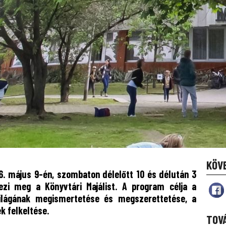
KÖV
26. május 9-én, szombaton délelőtt 10 és délután 3
ezi meg a Könyvtári Majálist. A program célja a
ilágának megismertetése és megszerettetése, a
k felkeltése.
TOV