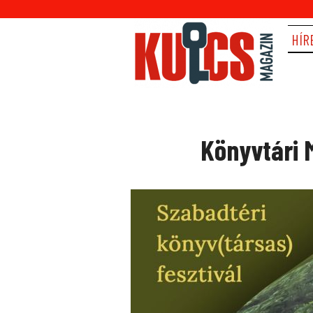
HÍR
Könyvtári 