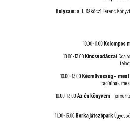
Helyszín:
a II. Rákóczi Ferenc Könyvt
10.00-11.00
Kolompos m
10.00-13.00
Kincsvadászat
Csalá
fela
10.00-13.00
Kézművesség – meste
tagjainak mes
10.00-13.00
Az én könyvem
- ismerk
11.00-15.00
Borka játszópark
Ügyesség