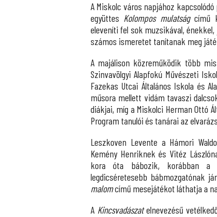
A Miskolc város napjához kapcsolódó
együttes
Kolompos mulatság
című k
eleveníti fel sok muzsikával, énekke
számos ismeretet tanítanak meg ját
A majálison közreműködik több misk
Szinvavölgyi Alapfokú Művészeti Isko
Fazekas Utcai Általános Iskola és Al
műsora mellett vidám tavaszi dalcsok
diákjai, míg a Miskolci Herman Ottó Á
Program tanulói és tanárai az elvaráz
Leszkoven Levente a Hámori Waldorf
Kemény Henriknek és Vitéz Lászlóna
kora óta bábozik, korábban a G
legdicséretesebb bábmozgatónak jár
malom
című mesejátékot láthatja a n
A
Kincsvadászat
elnevezésű vetélked