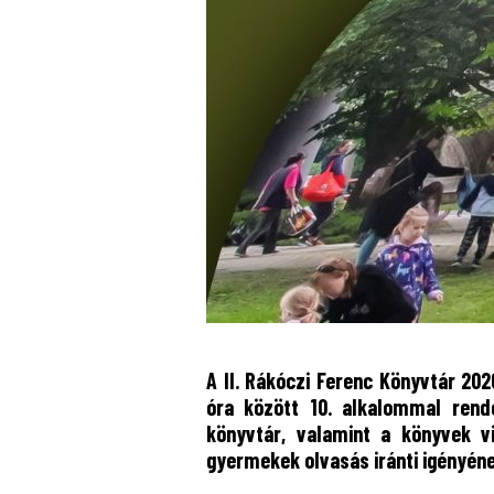
A II. Rákóczi Ferenc Könyvtár 20
óra között 10. alkalommal rend
könyvtár, valamint a könyvek v
gyermekek olvasás iránti igényéne