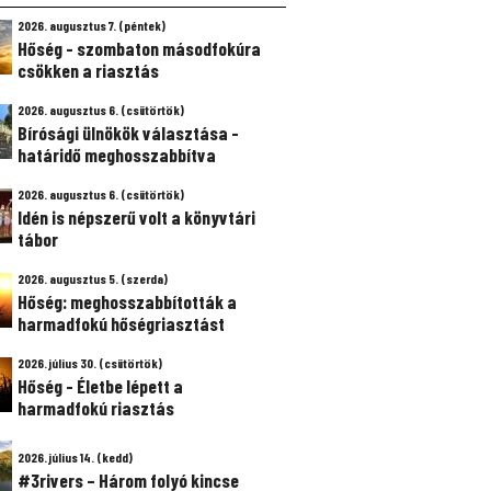
2026. augusztus 7. (péntek)
Hőség - szombaton másodfokúra
csökken a riasztás
2026. augusztus 6. (csütörtök)
Bírósági ülnökök választása -
határidő meghosszabbítva
2026. augusztus 6. (csütörtök)
Idén is népszerű volt a könyvtári
tábor
2026. augusztus 5. (szerda)
Hőség: meghosszabbították a
harmadfokú hőségriasztást
2026. július 30. (csütörtök)
Hőség - Életbe lépett a
harmadfokú riasztás
2026. július 14. (kedd)
#3rivers – Három folyó kincse