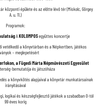
ár központi épülete és az előtte lévő tér (Miskolc, Görgey
A. u. 11.)
Programok:
ulatság
A
KOLOMPOS
együttes koncertje
di vetélkedő a könyvtárban és a Népkertben, játékos
dványok – meglepetésért
rfokon, a
Fügedi Márta Népművészeti Egyes
ület
terség-bemutatója és játszóháza
edés a könyvkötés alapjaival a könyvtár munkatársainak
irányításával
i, logikai és készségfejlesztő játékok a szabadban 0-tól
99 éves korig