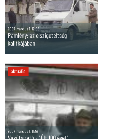
2007. március 1. 12:06
Pamlény: az elszigeteltség
kalitkájában
aktuális
2007. március 1. 11:59
Vasútsirató - "Élt 100 évet"