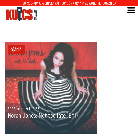
BORSOD-ABAÚJ-ZEMPLÉN VÁRMEGYE ÖNKORMÁNYZATA ONLINE MAGAZINJA
ajánló
2007. március 1. 13:38
Norah Jones: Not too late (EMI)