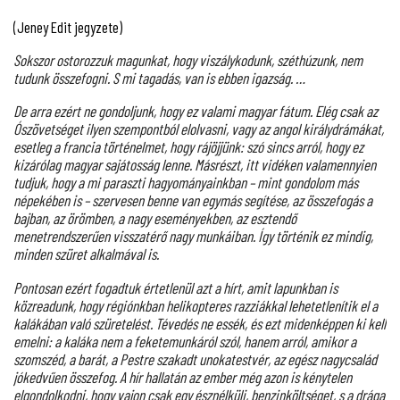
(Jeney Edit jegyzete)
Sokszor ostorozzuk magunkat, hogy viszálykodunk, széthúzunk, nem
tudunk összefogni. S mi tagadás, van is ebben igazság. …
De arra ezért ne gondoljunk, hogy ez valami magyar fátum. Elég csak az
Ószövetséget ilyen szempontból elolvasni, vagy az angol királydrámákat,
esetleg a francia történelmet, hogy rájöjjünk: szó sincs arról, hogy ez
kizárólag magyar sajátosság lenne. Másrészt, itt vidéken valamennyien
tudjuk, hogy a mi paraszti hagyományainkban – mint gondolom más
népekében is – szervesen benne van egymás segítése, az összefogás a
bajban, az örömben, a nagy eseményekben, az esztendő
menetrendszerűen visszatérő nagy munkáiban. Így történik ez mindig,
minden szüret alkalmával is.
Pontosan ezért fogadtuk értetlenül azt a hírt, amit lapunkban is
közreadunk, hogy régiónkban helikopteres razziákkal lehetetlenítik el a
kalákában való szüretelést. Tévedés ne essék, és ezt midenképpen ki kell
emelni: a kaláka nem a feketemunkáról szól, hanem arról, amikor a
szomszéd, a barát, a Pestre szakadt unokatestvér, az egész nagycsalád
jókedvűen összefog. A hír hallatán az ember még azon is kénytelen
elgondolkodni, hogy vajon csak egy észnélküli, benzinköltséget, s a drága