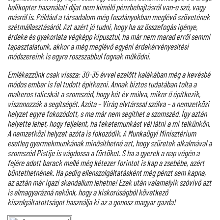
helikopter használati díjat nem kímélő pénzbehajtásról van-e szó, vagy
másról is. Például a társadalom még foszlányokban meglévő szövetének
szétmállasztásáról. Azt azért jó tudni, hogy ha az összefogás igénye,
érdeke és gyakorlata végképp kipusztul, ha már nem marad erről semmi
tapasztalatunk, akkor a még meglévő egyéni érdekérvényesítési
módszereink is egyre roszszabbul fognak működni.
Emlékezzünk csak vissza: 30-35 évvel ezelőtt kalákában még a kevésbé
módos ember is fel tudott építkezni. Annak biztos tudatában tolta a
malteros talicskát a szomszéd, hogy két év múlva, mikor ő építkezik,
viszonozzák a segítségét. Azóta – Virág elvtárssal szólva – a nemzetközi
helyzet egyre fokozódott, s ma már nem segíthet a szomszéd. Így aztán
helyette lehet, hogy feljelent, ha feketemunkást vél látni a mi telkünkön.
A nemzetközi helyzet azóta is fokozódik. A Munkaügyi Minisztérium
esetleg gyermekmunkának minősíthetné azt, hogy szüretek alkalmával a
szomszéd Pistije is vágdossa a fürtöket. S ha a gyerek a nap végén a
fejére adott barack mellé még kétezer forintot is kap a zsebébe, azért
büntethetnének. Ha pedig ellenszolgáltatásként még pénzt sem kapna,
az aztán már igazi skandallum lehetne! Ezek után valamelyik szóvivő azt
is elmagyarázná nekünk, hogy a kiskorúságból következő
kiszolgáltatottságot használja ki az a gonosz magyar gazda!