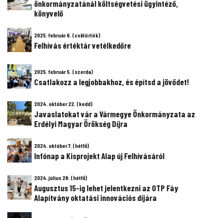
önkormányzatánál költségvetési ügyintéző,
könyvelő
2025. február 6. (csütörtök)
Felhívás értéktár vetélkedőre
2025. február 5. (szerda)
Csatlakozz a legjobbakhoz, és építsd a jövődet!
2024. október 22. (kedd)
Javaslatokat vár a Vármegye Önkormányzata az
Erdélyi Magyar Örökség Díjra
2024. október 7. (hétfő)
Infónap a Kisprojekt Alap új Felhívásáról
2024. július 29. (hétfő)
Augusztus 15-ig lehet jelentkezni az OTP Fáy
Alapítvány oktatási innovációs díjára