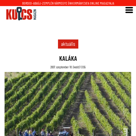
BORSOD-ABAÚJ-ZEMPLÉN VÁRMEGYE ÖNKORMÁNYZATA ONLINE MAGAZINJA
aktuális
KALÁKA
2007. szeptember 18. (kedd) 13:55