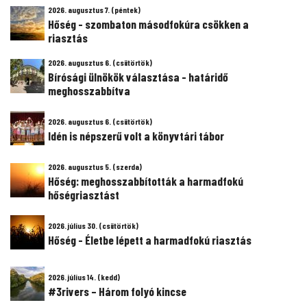
2026. augusztus 7. (péntek)
Hőség - szombaton másodfokúra csökken a
riasztás
2026. augusztus 6. (csütörtök)
Bírósági ülnökök választása - határidő
meghosszabbítva
2026. augusztus 6. (csütörtök)
Idén is népszerű volt a könyvtári tábor
2026. augusztus 5. (szerda)
Hőség: meghosszabbították a harmadfokú
hőségriasztást
2026. július 30. (csütörtök)
Hőség - Életbe lépett a harmadfokú riasztás
2026. július 14. (kedd)
#3rivers – Három folyó kincse