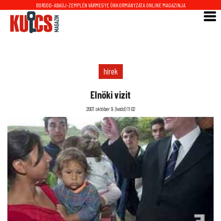
BORSOD-ABAÚJ-ZEMPLÉN VÁRMEGYE ÖNKORMÁNYZATA ONLINE MAGAZINJA
hírek
Elnöki vizit
2007. október 9. (kedd) 11:02