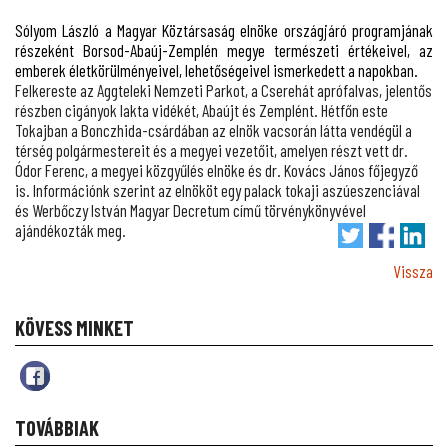
Sólyom László a Magyar Köztársaság elnöke országjáró programjának
részeként Borsod-Abaúj-Zemplén megye természeti értékeivel, az
emberek életkörülményeivel, lehetőségeivel ismerkedett a napokban.
Felkereste az Aggteleki Nemzeti Parkot, a Cserehát aprófalvas, jelentős
részben cigányok lakta vidékét, Abaújt és Zemplént. Hétfőn este
Tokajban a Bonczhida-csárdában az elnök vacsorán látta vendégül a
térség polgármestereit és a megyei vezetőit, amelyen részt vett dr.
Ódor Ferenc, a megyei közgyűlés elnöke és dr. Kovács János főjegyző
is. Információnk szerint az elnököt egy palack tokaji aszúeszenciával
és Werbőczy István Magyar Decretum című törvénykönyvével
ajándékozták meg.
Vissza
KÖVESS MINKET
TOVÁBBIAK