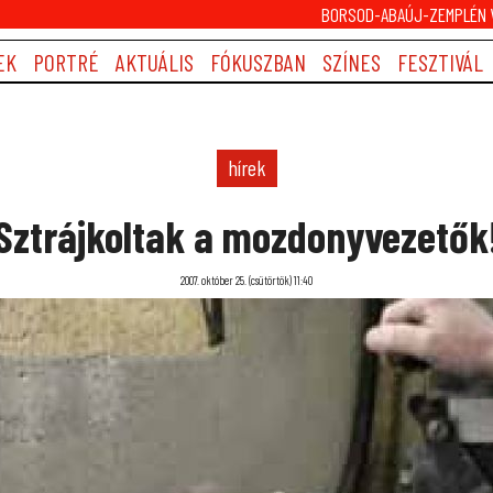
BORSOD-ABAÚJ-ZEMPLÉN V
EK
PORTRÉ
AKTUÁLIS
FÓKUSZBAN
SZÍNES
FESZTIVÁL
hírek
Sztrájkoltak a mozdonyvezetők
2007. október 25. (csütörtök) 11:40