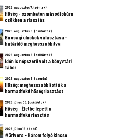
2026. augusztus 7. (péntek)
Hőség - szombaton másodfokúra
csökken a riasztás
2026. augusztus 6. (csütörtök)
Bírósági ülnökök választása -
határidő meghosszabbítva
2026. augusztus 6. (csütörtök)
Idén is népszerű volt a könyvtári
tábor
2026. augusztus 5. (szerda)
Hőség: meghosszabbították a
harmadfokú hőségriasztást
2026. július 30. (csütörtök)
Hőség - Életbe lépett a
harmadfokú riasztás
2026. július 14. (kedd)
#3rivers – Három folyó kincse