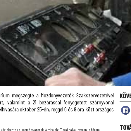
térium megszegte a Mozdonyvezetők Szakszervezetével
KÖV
ért, valamint a 21 bezárással fenyegetett szárnyvonal
hívására október 25-én, reggel 6 és 8 óra közt országos
TOV
 közlekedtek a személyvonatok. A miskolci Tiszai pályaudvaron is három