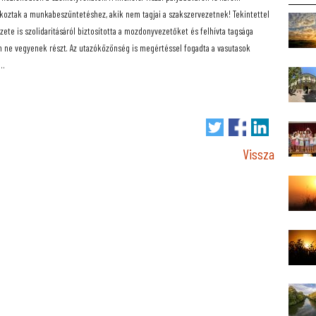
akoztak a munkabeszüntetéshez, akik nem tagjai a szakszervezetnek! Tekintettel
e is szolidaritásáról biztosította a mozdonyvezetőket és felhívta tagsága
 ne vegyenek részt. Az utazóközönség is megértéssel fogadta a vasutasok
n…
Vissza