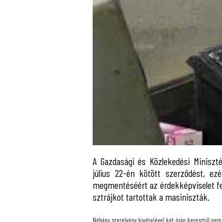
A Gazdasági és Közlekedési Minisz
július 22-én kötött szerződést, ez
megmentéséért az érdekképviselet fel
sztrájkot tartottak a masiniszták.
Néhány szerelvény kivételével két órán keresztül nem