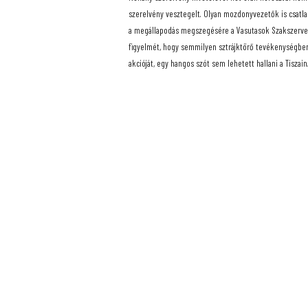
szerelvény vesztegelt. Olyan mozdonyvezetők is csatl
a megállapodás megszegésére a Vasutasok Szakszervezet
figyelmét, hogy semmilyen sztrájktörő tevékenységben
akcióját, egy hangos szót sem lehetett hallani a Tiszai