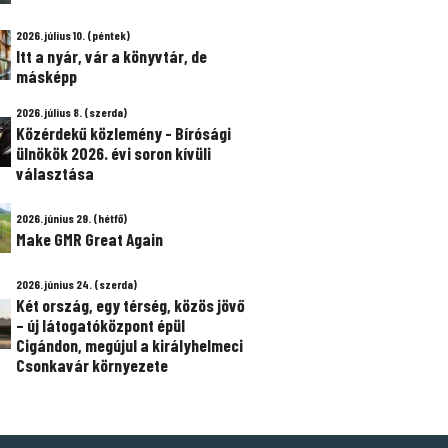
2026. július 10. (péntek)
Itt a nyár, vár a könyvtár, de
másképp
2026. július 8. (szerda)
Közérdekű közlemény - Bírósági
ülnökök 2026. évi soron kívüli
választása
2026. június 29. (hétfő)
Make GMR Great Again
2026. június 24. (szerda)
Két ország, egy térség, közös jövő
– új látogatóközpont épül
Cigándon, megújul a királyhelmeci
Csonkavár környezete