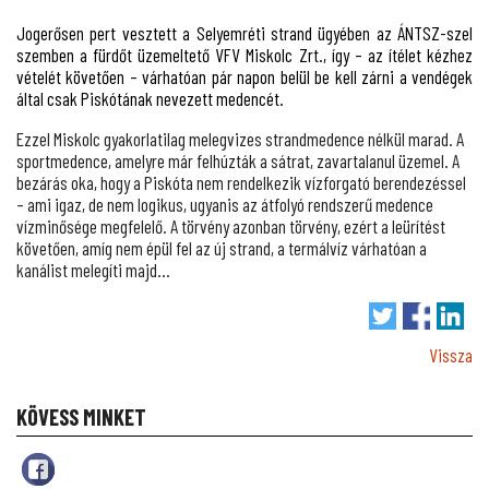
Jogerősen pert vesztett a Selyemréti strand ügyében az ÁNTSZ-szel
szemben a fürdőt üzemeltető VFV Miskolc Zrt., így – az ítélet kézhez
vételét követően – várhatóan pár napon belül be kell zárni a vendégek
által csak Piskótának nevezett medencét.
Ezzel Miskolc gyakorlatilag melegvizes strandmedence nélkül marad. A
sportmedence, amelyre már felhúzták a sátrat, zavartalanul üzemel. A
bezárás oka, hogy a Piskóta nem rendelkezik vízforgató berendezéssel
– ami igaz, de nem logikus, ugyanis az átfolyó rendszerű medence
vízminősége megfelelő. A törvény azonban törvény, ezért a leürítést
követően, amíg nem épül fel az új strand, a termálvíz várhatóan a
kanálist melegíti majd…
Vissza
KÖVESS MINKET