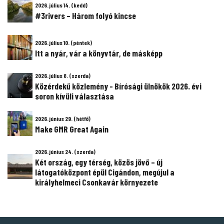
2026. július 14. (kedd)
#3rivers – Három folyó kincse
2026. július 10. (péntek)
Itt a nyár, vár a könyvtár, de másképp
2026. július 8. (szerda)
Közérdekű közlemény - Bírósági ülnökök 2026. évi
soron kívüli választása
2026. június 29. (hétfő)
Make GMR Great Again
2026. június 24. (szerda)
Két ország, egy térség, közös jövő – új
látogatóközpont épül Cigándon, megújul a
királyhelmeci Csonkavár környezete