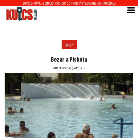
BORSOD-ABAÚJ-ZEMPLÉN VÁRMEGYE ÖNKORMÁNYZATA ONLINE MAGAZINJA
hírek
Bezár a Piskóta
2007. október 30. (kedd) 14:53