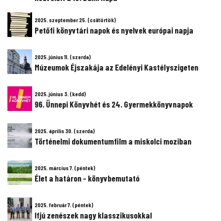
2025. szeptember 25. (csütörtök)
Petőfi könyvtári napok és nyelvek európai napja
2025. június 11. (szerda)
Múzeumok Éjszakája az Edelényi Kastélyszigeten
2025. június 3. (kedd)
96. Ünnepi Könyvhét és 24. Gyermekkönyvnapok
2025. április 30. (szerda)
Történelmi dokumentumfilm a miskolci moziban
2025. március 7. (péntek)
Élet a határon - könyvbemutató
2025. február 7. (péntek)
Ifjú zenészek nagy klasszikusokkal