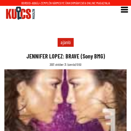
BORSOD-ABAÚJ-ZEMPLÉN VÁRMEGYE ÖNKORMÁNYZATA ONLINE MAGAZINJA
ajánló
JENNIFER LOPEZ: BRAVE (Sony BMG)
2007. október 31. (szerda) 10:50