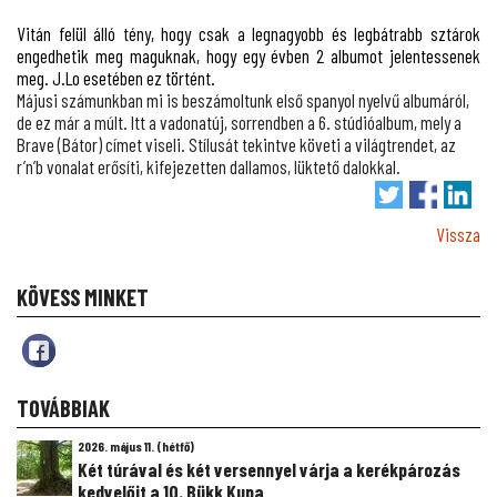
Vitán felül álló tény, hogy csak a legnagyobb és legbátrabb sztárok
engedhetik meg maguknak, hogy egy évben 2 albumot jelentessenek
meg. J.Lo esetében ez történt.
Májusi számunkban mi is beszámoltunk első spanyol nyelvű albumáról,
de ez már a múlt. Itt a vadonatúj, sorrendben a 6. stúdióalbum, mely a
Brave (Bátor) címet viseli. Stílusát tekintve követi a világtrendet, az
r’n’b vonalat erősíti, kifejezetten dallamos, lüktető dalokkal.
Vissza
KÖVESS MINKET
TOVÁBBIAK
2026. május 11. (hétfő)
Két túrával és két versennyel várja a kerékpározás
kedvelőit a 10. Bükk Kupa