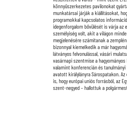
könnyűszerkezetes pavilonokat gyártat
munkatársai járják a kiállításokat, h
programokkal kapcsolatos információk
idegenforgalom bővülését is várja az
személyiség volt, akit a világon min
megjelenésére számítanak a zempléni
bizonnyal kiemelkedik a már hagyomá
látványos felvonulással, vásári mulat
vasárnapi szentmise a hagyományos kö
valamint konferencián és tanulmányi 
avatott királylányra Sárospatakon. Az
is, hogy európai uniós forrásból, az E
szent-negyed – hallottuk a polgármeste