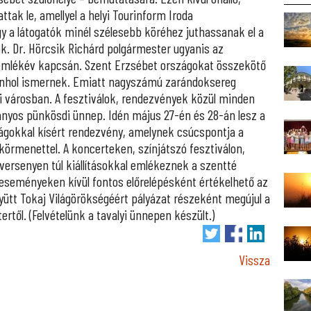
tak le, amellyel a helyi Tourinform Iroda
ogy a látogatók minél szélesebb köréhez juthassanak el a
. Dr. Hörcsik Richárd polgármester ugyanis az
 emlékév kapcsán. Szent Erzsébet országokat összekötő
denhol ismernek. Emiatt nagyszámú zarándoksereg
 városban. A fesztiválok, rendezvények közül minden
nyos pünkösdi ünnep. Idén május 27-én és 28-án lesz a
ságokkal kísért rendezvény, amelynek csúcspontja a
rmenettel. A koncerteken, színjátszó fesztiválon,
versenyen túl kiállításokkal emlékeznek a szentté
 eseményeken kívül fontos előrelépésként értékelhető az
gyütt Tokaj Világörökségéért pályázat részeként megújul a
rtől. (Felvételünk a tavalyi ünnepen készült.)
Vissza