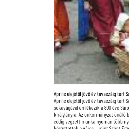
Április elejétől jövő év tavaszáig tar
Április elejétől jövő év tavaszáig ta
sokaságával emlékezik a 800 éve Sáro
királylányra. Az önkormányzat önálló b
eddig végzett munka nyomán több nye
készíttettek a város – mint Szent Erz