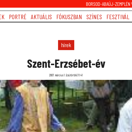
BORSOD-ABAÚJ-ZEMPLÉN V
EK
PORTRÉ
AKTUÁLIS
FÓKUSZBAN
SZÍNES
FESZTIVÁL
hírek
Szent-Erzsébet-év
2007. március 1. (csütörtök) 11:41