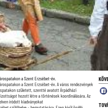
t Sárospatakon a Szent Erzsébet-év.
KÖV
rt Sárospatakon a Szent Erzsébet-év. A város rendezvények
spatakon született, szentté avatott Árpádházi
izottságot hozott létre a történések koordinálására. Az
lven íródott kiadványokat
TOV
sébet szülőhelye – bemutatására. Ezen kívül önálló,