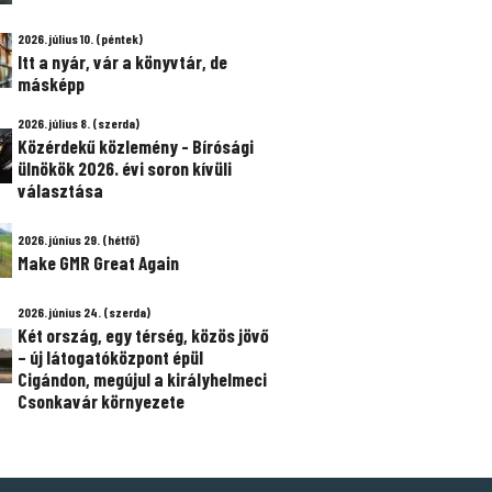
2026. július 10. (péntek)
Itt a nyár, vár a könyvtár, de
másképp
2026. július 8. (szerda)
Közérdekű közlemény - Bírósági
ülnökök 2026. évi soron kívüli
választása
2026. június 29. (hétfő)
Make GMR Great Again
2026. június 24. (szerda)
Két ország, egy térség, közös jövő
– új látogatóközpont épül
Cigándon, megújul a királyhelmeci
Csonkavár környezete