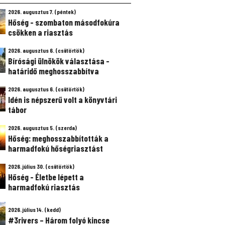
2026. augusztus 7. (péntek)
Hőség - szombaton másodfokúra
csökken a riasztás
2026. augusztus 6. (csütörtök)
Bírósági ülnökök választása -
határidő meghosszabbítva
2026. augusztus 6. (csütörtök)
Idén is népszerű volt a könyvtári
tábor
2026. augusztus 5. (szerda)
Hőség: meghosszabbították a
harmadfokú hőségriasztást
2026. július 30. (csütörtök)
Hőség - Életbe lépett a
harmadfokú riasztás
2026. július 14. (kedd)
#3rivers – Három folyó kincse