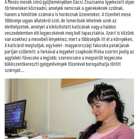
A Mesés mesék című gyűjteményében Gácsi Zsuzsanna igyekezett olyan
történeteket közreadni, amelyek nemcsak a gyerekeknek szólnak,
hanem a felnőttek számára is hordoznak üzeneteket. A tizenhét mese
többsége ugyan állatokról szól, de ismerősek lehetnek azok az
élethelyzetek, amelyet a kiközösített katicának vagy a halálos
veszedelemben élő legyecskének meg kell tapasztalnia. Azért is közünk
van ezekhez a mesebeli lényekhez, mert a többségük itt él a környéken.
A katicáról megtudjuk, egy kelet- magyarországi falucska patakjának
partján született; a farkával a legyeket csapkodó Riska szerint pedig az
aggteleki füvecske a legjobb; szerencsére a megsérült legyecske
bükkszentkereszti gyógynövények főzetével borogathatja törött
szárnyát…