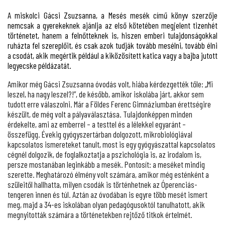
A miskolci Gácsi Zsuzsanna, a Mesés mesék című könyv szerzője
nemcsak a gyerekeknek ajánlja az első kötetében megjelent tizenhét
történetet, hanem a felnőtteknek is, hiszen emberi tulajdonságokkal
ruházta fel szereplőit, és csak azok tudják tovább mesélni, tovább élni
a csodát, akik megértik például a kiközösített katica vagy a bajba jutott
legyecske példázatát.
Amikor még Gácsi Zsuzsanna óvodás volt, hiába kérdezgették tőle: „Mi
leszel, ha nagy leszel?!”, de később, amikor iskolába járt, akkor sem
tudott erre válaszolni. Már a Földes Ferenc Gimnáziumban érettségire
készült, de még volt a pályaválasztása. Tulajdonképpen minden
érdekelte, ami az emberrel – a testtel és a lélekkel egyaránt –
összefügg. Évekig gyógyszertárban dolgozott, mikrobiológiával
kapcsolatos ismereteket tanult, most is egy gyógyászattal kapcsolatos
cégnél dolgozik, de foglalkoztatja a pszichológia is, az irodalom is,
persze mostanában leginkább a mesék. Pontosít: a meséket mindig
szerette. Meghatározó élmény volt számára, amikor még esténként a
szüleitől hallhatta, milyen csodák is történhetnek az Óperenciás-
tengeren innen és túl. Aztán az óvodában is egyre több mesét ismert
meg, majd a 34-es iskolában olyan pedagógusoktól tanulhatott, akik
megnyitották számára a történetekben rejtőző titkok értelmét.