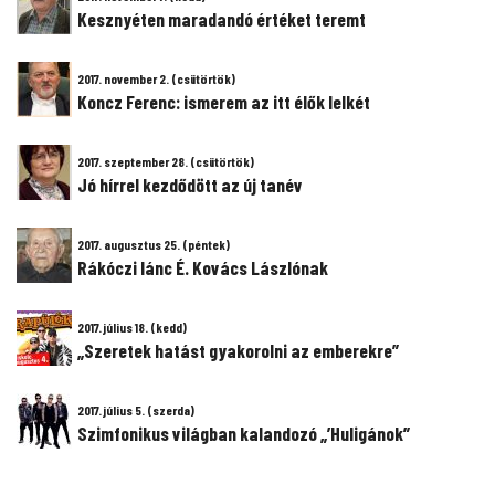
Kesznyéten maradandó értéket teremt
2017. november 2. (csütörtök)
Koncz Ferenc: ismerem az itt élők lelkét
2017. szeptember 28. (csütörtök)
Jó hírrel kezdődött az új tanév
2017. augusztus 25. (péntek)
Rákóczi lánc É. Kovács Lászlónak
2017. július 18. (kedd)
„Szeretek hatást gyakorolni az emberekre”
2017. július 5. (szerda)
Szimfonikus világban kalandozó „’Huligánok”