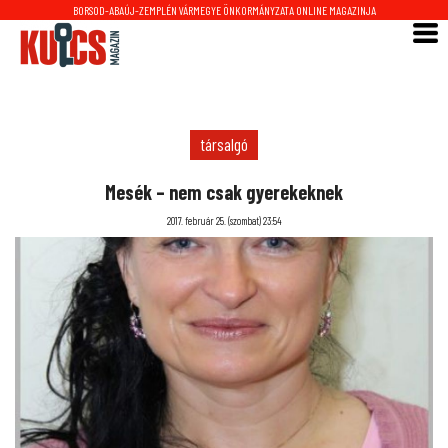
BORSOD-ABAÚJ-ZEMPLÉN VÁRMEGYE ÖNKORMÁNYZATA ONLINE MAGAZINJA
társalgó
Mesék – nem csak gyerekeknek
2017. február 25. (szombat) 23:54