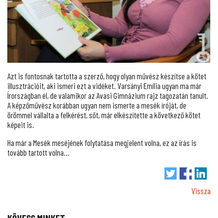
Azt is fontosnak tartotta a szerző, hogy olyan művész készítse a kötet
illusztrációit, aki ismeri ezt a vidéket. Varsányi Emília ugyan ma már
Írországban él, de valamikor az Avasi Gimnázium rajz tagozatán tanult.
A képzőművész korábban ugyan nem ismerte a mesék íróját, de
örömmel vállalta a felkérést, sőt, már elkészítette a következő kötet
képeit is.
Ha már a Mesék meséjének folytatása megjelent volna, ez az írás is
tovább tartott volna…
Vissza