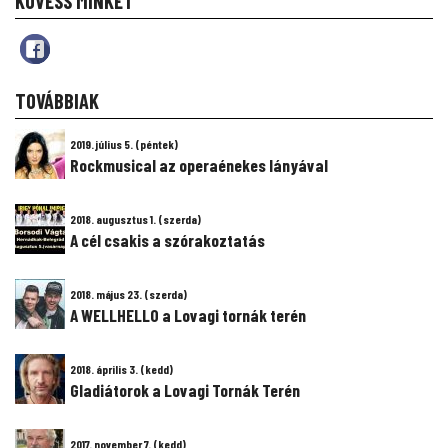
KÖVESS MINKET
TOVÁBBIAK
2019. július 5. (péntek)
Rockmusical az operaénekes lányával
2018. augusztus 1. (szerda)
A cél csakis a szórakoztatás
2018. május 23. (szerda)
A WELLHELLO a Lovagi tornák terén
2018. április 3. (kedd)
Gladiátorok a Lovagi Tornák Terén
2017. november 7. (kedd)