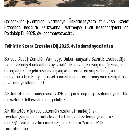
Borsod-Abaúj-Zemplén Vármegye Önkormányzata felhívása Szent
Erzsébet,
Kossuth Zsuzsanna, Vármegye Civil Közösségeiért és
Példakép
Díj
2025. évi adományozására.
Felhívás Szent Erzsébet Díj 2025. évi adományozására
Borsod-Abaúj-Zemplén Vármegye Önkormányzata Szent Erzsébet Díja
azon személyeknek adományozható, akik az egészség megőrzése, a
betegségek megelőzése és a gyógyítás területén végzett magas
színvonalú tevékenységükkel hosszú időn át eredményesen szolgálták
a vármegye lakosságát.
A kitüntetés adományozását 2025. május 5. napjáig kezdeményezhetik
a részletes felhívásban megjelöltek.
A kitüntetésre javasolt személy szakmai munkájának,
tevékenységének bemutatását tartalmazó kezdeményezést az
elnok@hivatal.baz.hu címre kérjük elküldeni Word és PDF
formátumban.