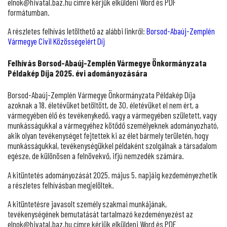
elnok@hivatal.baz.hu címre kérjük elküldeni Word és PDF
formátumban.
A részletes felhívás letölthető az alábbi linkről:
Borsod-Abaúj-Zemplén
Vármegye Civil Közösségeiért Díj
Felhívás Borsod-Abaúj-Zemplén Vármegye Önkormányzata
Példakép Díja 2025. évi adományozására
Borsod-Abaúj-Zemplén Vármegye Önkormányzata Példakép Díja
azoknak a 18. életévüket betöltött, de 30. életévüket el nem ért, a
vármegyében élő és tevékenykedő, vagy a vármegyében született, vagy
munkásságukkal a vármegyéhez kötődő személyeknek adományozható,
akik olyan tevékenységet fejtettek ki az élet bármely területén, hogy
munkásságukkal, tevékenységükkel példaként szolgálnak a társadalom
egésze, de különösen a felnövekvő, ifjú nemzedék számára.
A kitüntetés adományozását 2025. május 5. napjáig kezdeményezhetik
a részletes felhívásban megjelöltek.
A kitüntetésre javasolt személy szakmai munkájának,
tevékenységének bemutatását tartalmazó kezdeményezést az
elnok@hivatal.baz.hu címre kérjük elküldeni Word és PDF