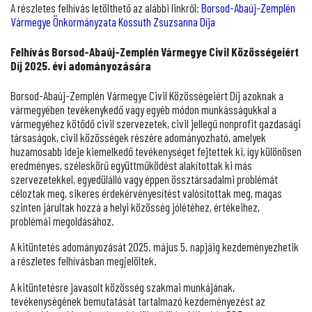
A részletes felhívás letölthető az alábbi linkről:
Borsod-Abaúj-Zemplén
Vármegye Önkormányzata Kossuth Zsuzsanna Díja
Felhívás Borsod-Abaúj-Zemplén Vármegye Civil Közösségeiért
Díj 2025. évi adományozására
Borsod-Abaúj-Zemplén Vármegye Civil Közösségeiért Díj azoknak a
vármegyében tevékenykedő vagy egyéb módon munkásságukkal a
vármegyéhez kötődő civil szervezetek, civil jellegű nonprofit gazdasági
társaságok, civil közösségek részére adományozható, amelyek
huzamosabb ideje kiemelkedő tevékenységet fejtettek ki, így különösen
eredményes, széleskörű együttműködést alakítottak ki más
szervezetekkel, egyedülálló vagy éppen össztársadalmi problémát
céloztak meg, sikeres érdekérvényesítést valósítottak meg, magas
szinten járultak hozzá a helyi közösség jólétéhez, értékeihez,
problémái megoldásához.
A kitüntetés adományozását 2025. május 5. napjáig kezdeményezhetik
a részletes felhívásban megjelöltek.
A kitüntetésre javasolt közösség szakmai munkájának,
tevékenységének bemutatását tartalmazó kezdeményezést az