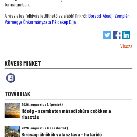
formátumban.
A részletes felhívás letölthető az alábbi linkről:
Borsod-Abaúj-Zemplén
Vármegye Önkormányzata Példakép Díja
Vissza
KÖVESS MINKET
TOVÁBBIAK
2026. augusztus 7. (péntek)
Hőség - szombaton másodfokúra csökken a
riasztás
2026. augusztus 6. (csütörtök)
Bírósági ülnökök választása - határidő