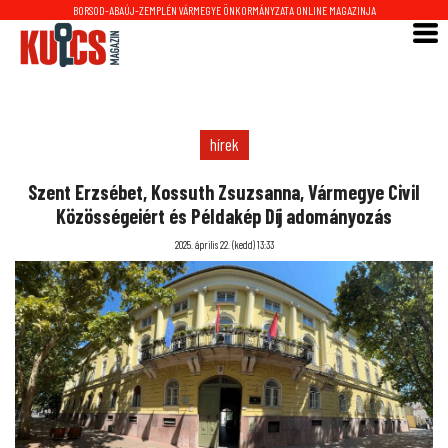
BORSOD-ABAÚJ-ZEMPLÉN VÁRMEGYE ÖNKORMÁNYZATA ONLINE MAGAZINJA
hírek
Szent Erzsébet, Kossuth Zsuzsanna, Vármegye Civil
Közösségeiért és Példakép Díj adományozás
2025. április 22. (kedd) 13:33