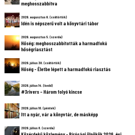
meghosszabbítva
2026. augusztus 6. (csütörtök)
Idén is népszerű volt a könyvtári tábor
2026. augusztus 5. (szerda)
Hőség: meghosszabbították a harmadfokú
hőségriasztást
2026. július 30. (csütörtök)
Hőség - Életbe lépett a harmadfokú riasztás
2026. július 14. (kedd)
#3rivers – Három folyó kincse
2026. július 10. (péntek)
Itt a nyár, vár a könyvtár, de másképp
2026. július 8. (szerda)
Közérdekű közlemény - Bírósági ülnökök 2026. évi