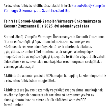
A részletes felhívás letölthető az alábbi linkről:
Borsod-Abaúj-Zemplén
Vármegye Önkormányzata Szent Erzsébet Díja
Felhívás Borsod-Abaúj-Zemplén Vármegye Önkormányzata
Kossuth Zsuzsanna Díja 2025. évi adományozására
Borsod-Abaúj-Zemplén Vármegye Önkormányzata Kossuth Zsuzsanna
Díja az egészségügyi ágazatban dolgozó azon személyek és
közösségek részére adományozható, akik a betegek ellátása,
gyógyítása, az emberi élet mentése, a járványok, a betegségek
megelőzése és az egészségügyi igazgatás területén végzett elhívatott,
áldozatkész és színvonalas munkájukkal eredményesen szolgálták a
vármegye lakosságát.
A kitüntetés adományozását 2025. május 5. napjáig kezdeményezhetik
a részletes felhívásban megjelöltek.
A kitüntetésre javasolt személy vagy közösség szakmai munkájának,
tevékenységének bemutatását tartalmazó kezdeményezést az
elnok@hivatal.baz.hu címre kérjük elküldeni Word és PDF
formátumban.