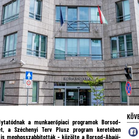
KÖV
lytatódnak a munkaerőpiaci programok Borsod-
ét, a Széchenyi Terv Plusz program keretében
 is meghosszabbították - közölte a Borsod-Abaúj-