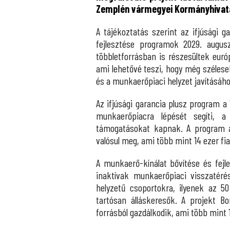
Zemplén vármegyei Kormányhivatal
A tájékoztatás szerint az ifjúsági g
fejlesztése programok 2029. augusz
többletforrásban is részesültek eur
ami lehetővé teszi, hogy még szélese
és a munkaerőpiaci helyzet javításáh
Az ifjúsági garancia plusz program a
munkaerőpiacra lépését segíti, a
támogatásokat kapnak. A program a
valósul meg, ami több mint 14 ezer fia
A munkaerő-kínálat bővítése és fejl
inaktívak munkaerőpiaci visszatéré
helyzetű csoportokra, ilyenek az 50
tartósan álláskeresők. A projekt B
forrásból gazdálkodik, ami több mint 