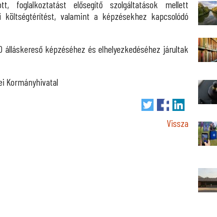
, foglalkoztatást elősegítő szolgáltatások mellett
i költségtérítést, valamint a képzésekhez kapcsolódó
0 álláskereső képzéséhez és elhelyezkedéséhez járultak
ei Kormányhivatal
Vissza