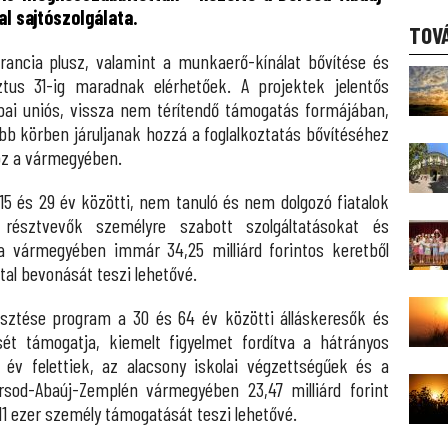
 sajtószolgálata.
TOV
arancia plusz, valamint a munkaerő-kínálat bővítése és
tus 31-ig maradnak elérhetőek. A projektek jelentős
ópai uniós, vissza nem térítendő támogatás formájában,
bb körben járuljanak hozzá a foglalkoztatás bővítéséhez
oz a vármegyében.
 15 és 29 év közötti, nem tanuló és nem dolgozó fiatalok
 résztvevők személyre szabott szolgáltatásokat és
 vármegyében immár 34,25 milliárd forintos keretből
tal bevonását teszi lehetővé.
esztése program a 30 és 64 év közötti álláskeresők és
sét támogatja, kiemelt figyelmet fordítva a hátrányos
 év felettiek, az alacsony iskolai végzettségűek és a
orsod-Abaúj-Zemplén vármegyében 23,47 milliárd forint
11 ezer személy támogatását teszi lehetővé.