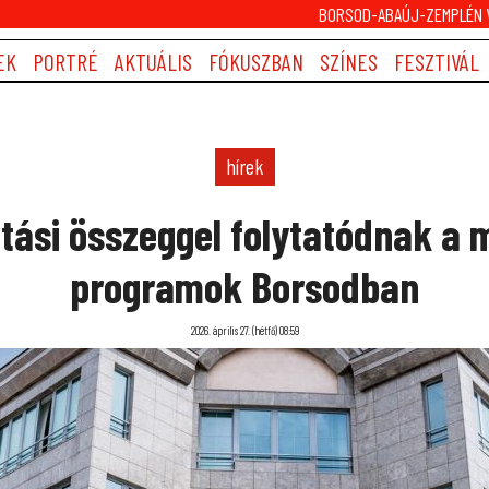
BORSOD-ABAÚJ-ZEMPLÉN V
EK
PORTRÉ
AKTUÁLIS
FÓKUSZBAN
SZÍNES
FESZTIVÁL
hírek
tási összeggel folytatódnak a 
programok Borsodban
2026. április 27. (hétfő) 08:59