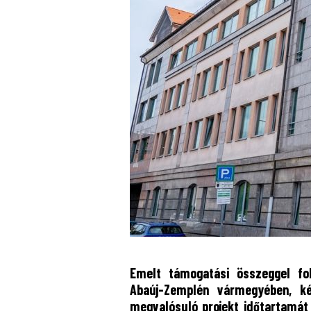
Emelt támogatási összeggel fo
Abaúj-Zemplén vármegyében, k
megvalósuló projekt időtartamát