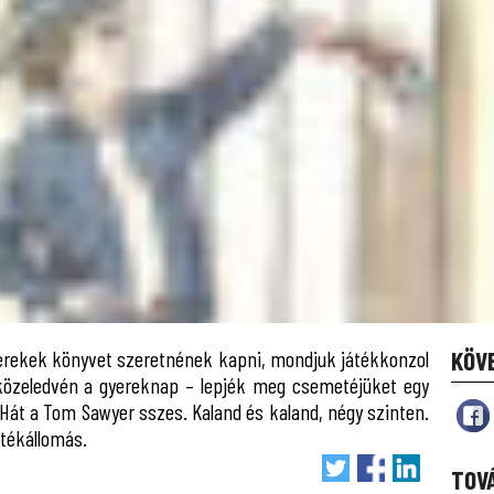
yerekek könyvet szeretnének kapni, mondjuk játékkonzol
KÖV
 közeledvén a gyereknap – lepjék meg csemetéjüket egy
 Hát a Tom Sawyer sszes. Kaland és kaland, négy szinten.
átékállomás.
TOV