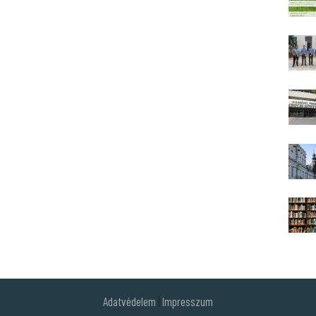
Adatvédelem
|
Impresszum