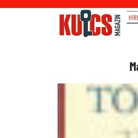
HÍR
M