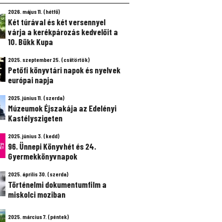
2026. május 11. (hétfő)
Két túrával és két versennyel
várja a kerékpározás kedvelőit a
10. Bükk Kupa
2025. szeptember 25. (csütörtök)
Petőfi könyvtári napok és nyelvek
európai napja
2025. június 11. (szerda)
Múzeumok Éjszakája az Edelényi
Kastélyszigeten
2025. június 3. (kedd)
96. Ünnepi Könyvhét és 24.
Gyermekkönyvnapok
2025. április 30. (szerda)
Történelmi dokumentumfilm a
miskolci moziban
2025. március 7. (péntek)