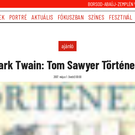
BORSOD-ABAÚJ-ZEMPLÉN V
EK
PORTRÉ
AKTUÁLIS
FÓKUSZBAN
SZÍNES
FESZTIVÁL
ajánló
ark Twain: Tom Sawyer Történe
2007. május 1. (kedd) 00:00