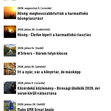
2026. augusztus 5. (szerda)
Hőség: meghosszabbították a harmadfokú
hőségriasztást
2026. július 30. (csütörtök)
Hőség - Életbe lépett a harmadfokú riasztás
2026. július 14. (kedd)
#3rivers – Három folyó kincse
2026. július 10. (péntek)
Itt a nyár, vár a könyvtár, de másképp
2026. július 8. (szerda)
Közérdekű közlemény - Bírósági ülnökök 2026. évi
soron kívüli választása
2026. június 29. (hétfő)
Make GMR Great Again