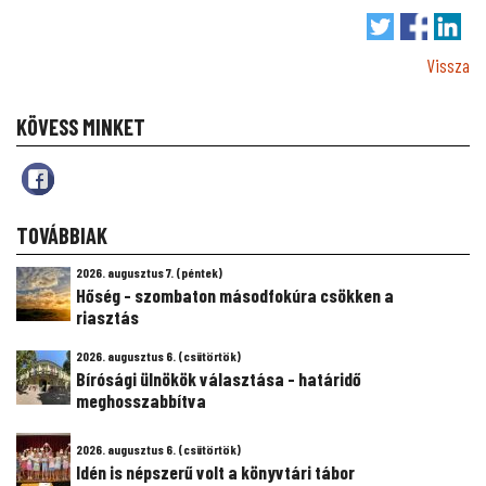
Vissza
KÖVESS MINKET
TOVÁBBIAK
2026. augusztus 7. (péntek)
Hőség - szombaton másodfokúra csökken a
riasztás
2026. augusztus 6. (csütörtök)
Bírósági ülnökök választása - határidő
meghosszabbítva
2026. augusztus 6. (csütörtök)
Idén is népszerű volt a könyvtári tábor