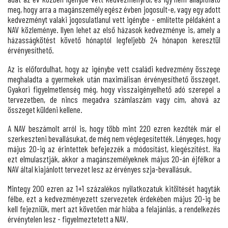
meg, hogy arra a magánszemély egész évben jogosult-e, vagy egy adott
kedvezményt valaki jogosulatlanul vett igénybe - említette példaként a
NAV közleménye. Ilyen lehet az első házasok kedvezménye is, amely a
házasságkötést követő hónaptól legfeljebb 24 hónapon keresztül
érvényesíthető.
Az is előfordulhat, hogy az igénybe vett családi kedvezmény összege
meghaladta a gyermekek után maximálisan érvényesíthető összeget.
Gyakori figyelmetlenség még, hogy visszaigényelhető adó szerepel a
tervezetben, de nincs megadva számlaszám vagy cím, ahová az
összeget küldeni kellene.
A NAV beszámolt arról is, hogy több mint 220 ezren kezdték már el
szerkeszteni bevallásukat, de még nem véglegesítették. Lényeges, hogy
május 20-ig az érintettek befejezzék a módosítást, kiegészítést. Ha
ezt elmulasztják, akkor a magánszemélyeknek május 20-án éjfélkor a
NAV által kiajánlott tervezet lesz az érvényes szja-bevallásuk.
Mintegy 200 ezren az 1+1 százalékos nyilatkozatuk kitöltését hagyták
félbe, ezt a kedvezményezett szervezetek érdekében május 20-ig be
kell fejezniük, mert azt követően már hiába a felajánlás, a rendelkezés
érvénytelen lesz - figyelmeztetett a NAV.