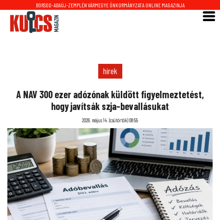
BORSOD-ABAÚJ-ZEMPLÉN VÁRMEGYE ÖNKORMÁNYZATA ONLINE MAGAZINJA
hírek
A NAV 300 ezer adózónak küldött figyelmeztetést,
hogy javítsák szja-bevallásukat
2026. május 14. (csütörtök) 08:55