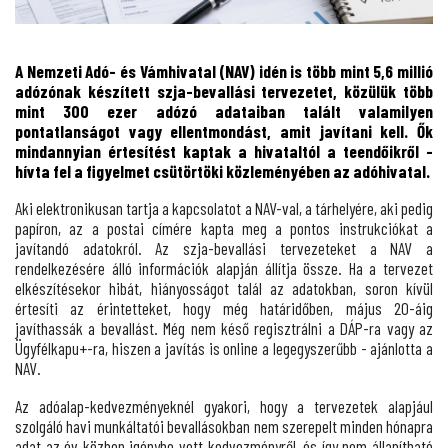
A Nemzeti Adó- és Vámhivatal (NAV) idén is több mint 5,6 millió
adózónak készített szja-bevallási tervezetet, közülük több
mint 300 ezer adózó adataiban talált valamilyen
pontatlanságot vagy ellentmondást, amit javítani kell. Ők
mindannyian értesítést kaptak a hivataltól a teendőikről -
hívta fel a figyelmet csütörtöki közleményében az adóhivatal.
Aki elektronikusan tartja a kapcsolatot a NAV-val, a tárhelyére, aki pedig
papíron, az a postai címére kapta meg a pontos instrukciókat a
javítandó adatokról. Az szja-bevallási tervezeteket a NAV a
rendelkezésére álló információk alapján állítja össze. Ha a tervezet
elkészítésekor hibát, hiányosságot talál az adatokban, soron kívül
értesíti az érintetteket, hogy még határidőben, május 20-áig
javíthassák a bevallást.
Még nem késő regisztrálni a DÁP-ra vagy az
Ügyfélkapu+-ra, hiszen a javítás is online a legegyszerűbb - ajánlotta a
NAV.
Az adóalap-kedvezményeknél gyakori, hogy a tervezetek alapjául
szolgáló havi munkáltatói bevallásokban nem szerepelt minden hónapra
adat az év közben igénybe vett kedvezményről, és így nem állapítható