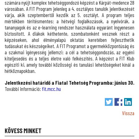
számára nyújt komplex tehetséggondozó képzést a Kárpát-medence 28
városában. A FIT Program jelenleg a 4. osztályos tanulók jelentkezését
várja, akik szeptembertől kezdik az 5. osztályt. A program teljes
mértékben térítésmentes: a hétvégi foglalkozások, a nyelvórák, a
tananyagok és az e-learning rendszer használata egyaránt ingyenesen
biztosított. A diákok kéthetente, szombatonként vesznek részt a
képzéseken, ahol élményalapú oktatás keretében fejleszthetik
tudásukat és készségeiket. A FIT Programot a gyermekközpontúság és
a szakmai igényesség jellemzi: a cél a tehetséggondozás, az egyéni
kiteljesedés és a teljes életre való felkészítés. A képzést a FIT Klub
egészíti ki, amely további közösségi és tanulási lehetőségeket kínál a
hétköznapokban.
Jelentkezési határidő a Fiatal Tehetség Programba: június 30.
További információ:
fit.mcc.hu
Vissza
KÖVESS MINKET