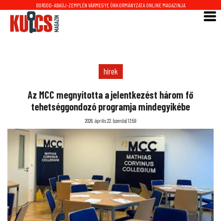
BORSOD-ABAÚJ-ZEMPLÉN VÁRMEGYE ÖNKORMÁNYZATA ONLINE MAGAZINJA
hírek
Az MCC megnyitotta a jelentkezést három fő
tehetséggondozó programja mindegyikébe
2026. április 22. (szerda) 13:59