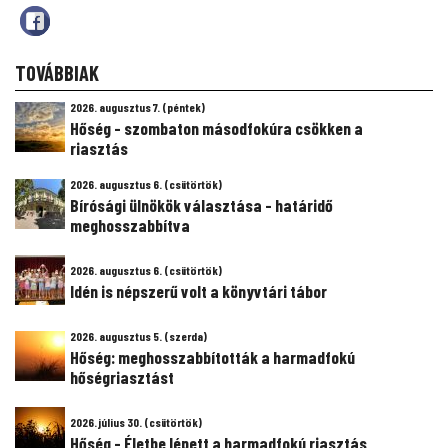
TOVÁBBIAK
2026. augusztus 7. (péntek)
Hőség - szombaton másodfokúra csökken a
riasztás
2026. augusztus 6. (csütörtök)
Bírósági ülnökök választása - határidő
meghosszabbítva
2026. augusztus 6. (csütörtök)
Idén is népszerű volt a könyvtári tábor
2026. augusztus 5. (szerda)
Hőség: meghosszabbították a harmadfokú
hőségriasztást
2026. július 30. (csütörtök)
Hőség - Életbe lépett a harmadfokú riasztás