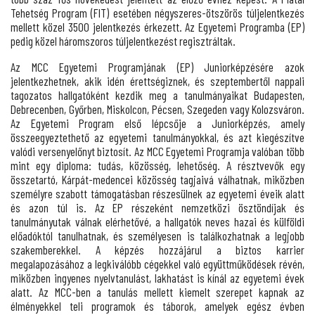
Tehetség Program (FIT) esetében négyszeres-ötszörös túljelentkezés
mellett közel 3500 jelentkezés érkezett. Az Egyetemi Programba (EP)
pedig közel háromszoros túljelentkezést regisztráltak.
Az MCC Egyetemi Programjának (EP) Juniorképzésére azok
jelentkezhetnek, akik idén érettségiznek, és szeptembertől nappali
tagozatos hallgatóként kezdik meg a tanulmányaikat Budapesten,
Debrecenben, Győrben, Miskolcon, Pécsen, Szegeden vagy Kolozsváron.
Az Egyetemi Program első lépcsője a Juniorképzés, amely
összeegyeztethető az egyetemi tanulmányokkal, és azt kiegészítve
valódi versenyelőnyt biztosít. Az MCC Egyetemi Programja valóban több
mint egy diploma: tudás, közösség, lehetőség. A résztvevők egy
összetartó, Kárpát-medencei közösség tagjaivá válhatnak, miközben
személyre szabott támogatásban részesülnek az egyetemi éveik alatt
és azon túl is. Az EP részeként nemzetközi ösztöndíjak és
tanulmányutak válnak elérhetővé, a hallgatók neves hazai és külföldi
előadóktól tanulhatnak, és személyesen is találkozhatnak a legjobb
szakemberekkel. A képzés hozzájárul a biztos karrier
megalapozásához a legkiválóbb cégekkel való együttműködések révén,
miközben ingyenes nyelvtanulást, lakhatást is kínál az egyetemi évek
alatt. Az MCC-ben a tanulás mellett kiemelt szerepet kapnak az
élményekkel teli programok és táborok, amelyek egész évben