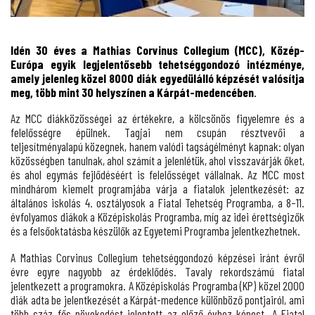
Idén 30 éves a Mathias Corvinus Collegium (MCC), Közép-
Európa egyik legjelentősebb tehetséggondozó intézménye,
amely jelenleg közel 8000 diák egyedülálló képzését valósítja
meg, több mint 30 helyszínen a Kárpát-medencében
.
Az MCC diákközösségei az értékekre, a kölcsönös figyelemre és a
felelősségre épülnek. Tagjai nem csupán résztvevői a
teljesítményalapú közegnek, hanem valódi tagságélményt kapnak: olyan
közösségben tanulnak, ahol számít a jelenlétük, ahol visszavárják őket,
és ahol egymás fejlődéséért is felelősséget vállalnak. Az MCC most
mindhárom kiemelt programjába várja a fiatalok jelentkezését: az
általános iskolás 4. osztályosok a Fiatal Tehetség Programba, a 8–11.
évfolyamos diákok a Középiskolás Programba, míg az idei érettségizők
és a felsőoktatásba készülők az Egyetemi Programba jelentkezhetnek.
A Mathias Corvinus Collegium tehetséggondozó képzései iránt évről
évre egyre nagyobb az érdeklődés. Tavaly rekordszámú fiatal
jelentkezett a programokra. A Középiskolás Programba (KP) közel 2000
diák adta be jelentkezését a Kárpát-medence különböző pontjairól, ami
több száz fős növekedést jelentett az előző évhez képest. A Fiatal