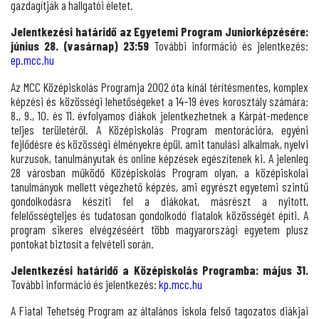
gazdagítják a hallgatói életet.
Jelentkezési határidő az Egyetemi Program Juniorképzésére:
június 28. (vasárnap) 23:59
További információ és jelentkezés:
ep.mcc.hu
Az MCC Középiskolás Programja 2002 óta kínál térítésmentes, komplex
képzési és közösségi lehetőségeket a 14–19 éves korosztály számára:
8., 9., 10. és 11. évfolyamos diákok jelentkezhetnek a Kárpát-medence
teljes területéről. A Középiskolás Program mentorációra, egyéni
fejlődésre és közösségi élményekre épül, amit tanulási alkalmak, nyelvi
kurzusok, tanulmányutak és online képzések egészítenek ki. A jelenleg
28 városban működő Középiskolás Program olyan, a középiskolai
tanulmányok mellett végezhető képzés, ami egyrészt egyetemi szintű
gondolkodásra készíti fel a diákokat, másrészt a nyitott,
felelősségteljes és tudatosan gondolkodó fiatalok közösségét építi. A
program sikeres elvégzéséért több magyarországi egyetem plusz
pontokat biztosít a felvételi során.
Jelentkezési határidő a Középiskolás Programba: május 31.
További információ és jelentkezés:
kp.mcc.hu
A Fiatal Tehetség Program az általános iskola felső tagozatos diákjai