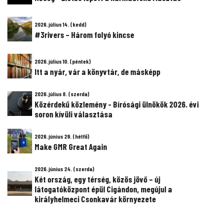
2026. július 14. (kedd)
#3rivers – Három folyó kincse
2026. július 10. (péntek)
Itt a nyár, vár a könyvtár, de másképp
2026. július 8. (szerda)
Közérdekű közlemény - Bírósági ülnökök 2026. évi
soron kívüli választása
2026. június 29. (hétfő)
Make GMR Great Again
2026. június 24. (szerda)
Két ország, egy térség, közös jövő – új
látogatóközpont épül Cigándon, megújul a
királyhelmeci Csonkavár környezete