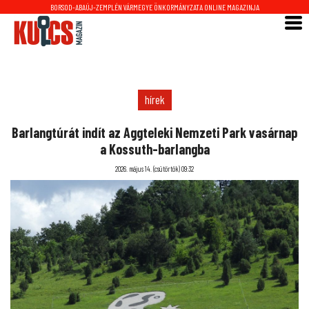
BORSOD-ABAÚJ-ZEMPLÉN VÁRMEGYE ÖNKORMÁNYZATA ONLINE MAGAZINJA
hírek
Barlangtúrát indít az Aggteleki Nemzeti Park vasárnap
a Kossuth-barlangba
2026. május 14. (csütörtök) 09:32