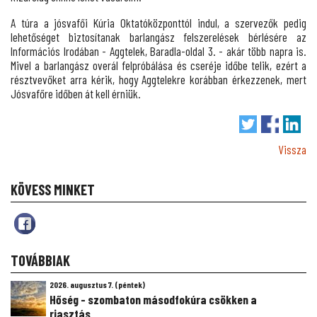
A túra a jósvafői Kúria Oktatóközponttól indul, a szervezők pedig
lehetőséget biztosítanak barlangász felszerelések bérlésére az
Információs Irodában - Aggtelek, Baradla-oldal 3. - akár több napra is.
Mivel a barlangász overál felpróbálása és cseréje időbe telik, ezért a
résztvevőket arra kérik, hogy Aggtelekre korábban érkezzenek, mert
Jósvafőre időben át kell érniük.
Vissza
KÖVESS MINKET
TOVÁBBIAK
2026. augusztus 7. (péntek)
Hőség - szombaton másodfokúra csökken a
riasztás