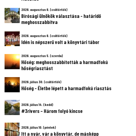
2026. augusztus 6. (csütörtök)
Bírósági ülnökök választása - határidő
meghosszabbítva
2026. augusztus 6. (csütörtök)
Idén is népszerű volt a könyvtári tábor
2026. augusztus 5. (szerda)
Hőség: meghosszabbították a harmadfokú
hőségriasztást
2026. július 30. (csütörtök)
Hőség - Életbe lépett a harmadfokú riasztás
2026. július 14. (kedd)
#3rivers – Három folyó kincse
2026. július 10. (péntek)
Itt a nyár, vár a könyvtár, de másképp