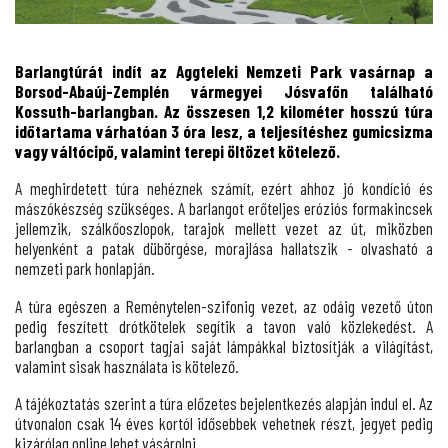
Barlangtúrát indít az Aggteleki Nemzeti Park vasárnap a
Borsod-Abaúj-Zemplén vármegyei Jósvafőn található
Kossuth-barlangban. Az összesen 1,2 kilométer hosszú túra
időtartama várhatóan 3 óra lesz, a teljesítéshez gumicsizma
vagy váltócipő, valamint terepi öltözet kötelező.
A meghirdetett túra nehéznek számít, ezért ahhoz jó kondíció és
mászókészség szükséges. A barlangot erőteljes eróziós formakincsek
jellemzik, szálkőoszlopok, tarajok mellett vezet az út, miközben
helyenként a patak dübörgése, morajlása hallatszik - olvasható a
nemzeti park honlapján.
A túra egészen a Reménytelen-szifonig vezet, az odáig vezető úton
pedig feszített drótkötelek segítik a tavon való közlekedést. A
barlangban a csoport tagjai saját lámpákkal biztosítják a világítást,
valamint sisak használata is kötelező.
A tájékoztatás szerint a túra előzetes bejelentkezés alapján indul el. Az
útvonalon csak 14 éves kortól idősebbek vehetnek részt, jegyet pedig
kizárólag online lehet vásárolni.