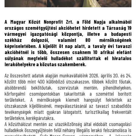
A Magyar Közút Nonprofit Zrt. a Föld Napja alkalmából
országos szemétgyűjtési akcióhetet hirdetett a Társaság 19
vármegyei igazgatósági központja, illetve a budapesti
székház dolgozói, valamint 80 mérnökségének
képviseletében. A kijelölt öt nap alatt, a tavaly évi tavaszi
akcióhétnél is több, összesen csaknem 10 afrikai elefánt
súlyának megfelelő hulladékot szállítottak el hivatalos
lerakóhelyekre a közutas szakemberek.
Az összesített adatok alapján munkavállalóink 2026. április 20. és 24.
között több mint 400 különböző útszakaszon, többek között főutak,
alsóbbrendű bekötőutak, szervízutak mentén, pihenőhelyeken,
körforgalmi csomópontokban takarították a szeméttel borított
területeket. A mérnökségek kiemelt hangsúlyt fektettek az
útszakaszok kijelölésénél, megválasztásánál az tavaszi szabadidős
tevékenységek miatt gyakran látogatott, turisztikailag frekventált
területekre, kerékpárutakra.
A közúthálózat mentén az utazóközönség által eldobált csomagolási
hulladékok összegyűjtésén felül néhány illegális lerakó felszámolása is