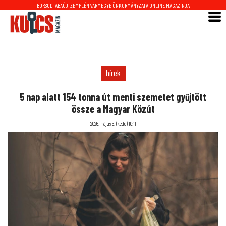
BORSOD-ABAÚJ-ZEMPLÉN VÁRMEGYE ÖNKORMÁNYZATA ONLINE MAGAZINJA
hírek
5 nap alatt 154 tonna út menti szemetet gyűjtött
össze a Magyar Közút
2026. május 5. (kedd) 10:11