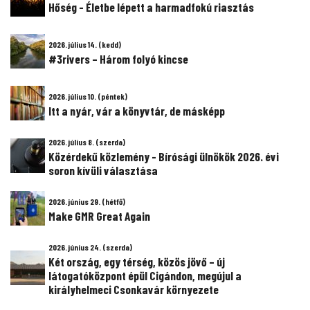
Hőség - Életbe lépett a harmadfokú riasztás
2026. július 14. (kedd)
#3rivers – Három folyó kincse
2026. július 10. (péntek)
Itt a nyár, vár a könyvtár, de másképp
2026. július 8. (szerda)
Közérdekű közlemény - Bírósági ülnökök 2026. évi
soron kívüli választása
2026. június 29. (hétfő)
Make GMR Great Again
2026. június 24. (szerda)
Két ország, egy térség, közös jövő – új
látogatóközpont épül Cigándon, megújul a
királyhelmeci Csonkavár környezete