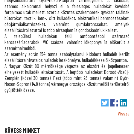
megvalósulhatott Győr-Moson-Sopron vármegyében. A lakosság
számos alkalommal helyezi el a felesleges hulladékát kevésbé
forgalmas utak mellett, ezért a közutas szakemberek gyakran találnak
bútorokat, textil-, lom-, sitt hulladékot, elektronikai berendezéseket,
gépjárműalkatrészeket, valamint gumiabroncsokat, amelyek
elszállításáról ezúttal is több térségben is gondoskodniuk kellett.
A települési hulladékon felül autóbontásból származó
karosszériadarabok, WC csésze, valamint lókoponya is előkerült a
szeméthalmokból.
Az esemény során 154 tonna szabálytalanul kidobott hulladék került
elszállításra hivatalos hulladék lerakóhelyre, hulladékkezelő központba.
A Magyar Közút 80 mérnöksége végezte az elszórt és jogellenesen
elhelyezett hulladék eltakarítását. A legtöbb hulladékot Borsod-Abaúj-
Zemplén (közel 30 tonna), Pest (több mint 26 tonna), valamint Győr-
Moson-Sopron (14,8 tonna) vármegye országos közút mellőli területeiről
gyűjtötték össze.
Vissza
KÖVESS MINKET