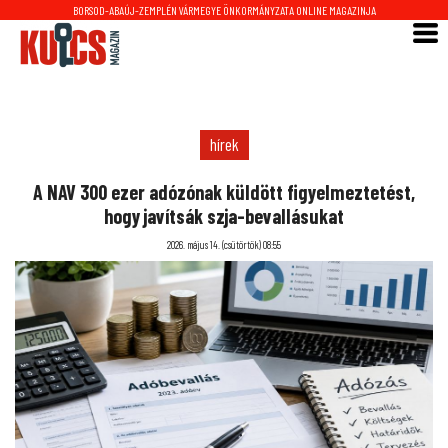
BORSOD-ABAÚJ-ZEMPLÉN VÁRMEGYE ÖNKORMÁNYZATA ONLINE MAGAZINJA
hírek
A NAV 300 ezer adózónak küldött figyelmeztetést,
hogy javítsák szja-bevallásukat
2026. május 14. (csütörtök) 08:55