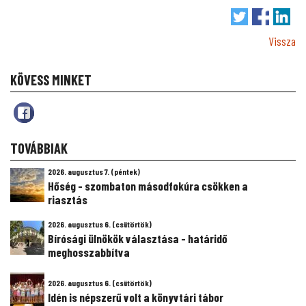
Vissza
KÖVESS MINKET
TOVÁBBIAK
2026. augusztus 7. (péntek)
Hőség - szombaton másodfokúra csökken a
riasztás
2026. augusztus 6. (csütörtök)
Bírósági ülnökök választása - határidő
meghosszabbítva
2026. augusztus 6. (csütörtök)
Idén is népszerű volt a könyvtári tábor