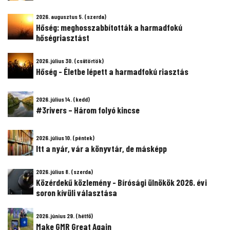
2026. augusztus 5. (szerda)
Hőség: meghosszabbították a harmadfokú
hőségriasztást
2026. július 30. (csütörtök)
Hőség - Életbe lépett a harmadfokú riasztás
2026. július 14. (kedd)
#3rivers – Három folyó kincse
2026. július 10. (péntek)
Itt a nyár, vár a könyvtár, de másképp
2026. július 8. (szerda)
Közérdekű közlemény - Bírósági ülnökök 2026. évi
soron kívüli választása
2026. június 29. (hétfő)
Make GMR Great Again