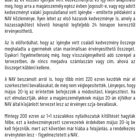
meg, hogy arra a magánszemély egész évben jogosult-e, vagy egy adott
kedvezményt valaki jogosulatlanul vett igénybe - említette példaként a
NAV közleménye. Ilyen lehet az első házasok kedvezménye is, amely a
házasságkötést követő hónaptól legfeljebb 24 hónapon keresztül
érvényesíthető.
Az is előfordulhat, hogy az igénybe vett családi kedvezmény összege
meghaladta a gyermekek után maximálisan érvényesíthető összeget.
Gyakori figyelmetlenség még, hogy visszaigényelhető adó szerepel a
tervezetben, de nincs megadva számlaszám vagy cím, ahová az
összeget küldeni kellene.
A NAV beszámolt arról is, hogy több mint 220 ezren kezdték már el
szerkeszteni bevallásukat, de még nem véglegesítették. Lényeges, hogy
május 20-ig az érintettek befejezzék a módosítást, kiegészítést. Ha
ezt elmulasztják, akkor a magánszemélyeknek május 20-án éjfélkor a
NAV által kiajánlott tervezet lesz az érvényes szja-bevallásuk.
Mintegy 200 ezren az 1+1 százalékos nyilatkozatuk kitöltését hagyták
félbe, ezt a kedvezményezett szervezetek érdekében május 20-ig be
kell fejezniük, mert azt követően már hiába a felajánlás, a rendelkezés
érvénytelen lesz - figyelmeztetett a NAV.