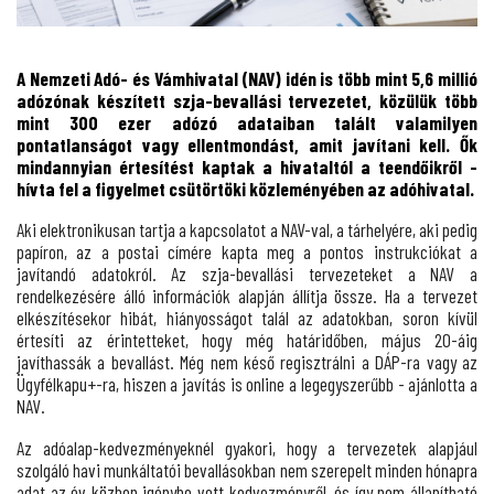
A Nemzeti Adó- és Vámhivatal (NAV) idén is több mint 5,6 millió
adózónak készített szja-bevallási tervezetet, közülük több
mint 300 ezer adózó adataiban talált valamilyen
pontatlanságot vagy ellentmondást, amit javítani kell. Ők
mindannyian értesítést kaptak a hivataltól a teendőikről -
hívta fel a figyelmet csütörtöki közleményében az adóhivatal.
Aki elektronikusan tartja a kapcsolatot a NAV-val, a tárhelyére, aki pedig
papíron, az a postai címére kapta meg a pontos instrukciókat a
javítandó adatokról. Az szja-bevallási tervezeteket a NAV a
rendelkezésére álló információk alapján állítja össze. Ha a tervezet
elkészítésekor hibát, hiányosságot talál az adatokban, soron kívül
értesíti az érintetteket, hogy még határidőben, május 20-áig
javíthassák a bevallást.
Még nem késő regisztrálni a DÁP-ra vagy az
Ügyfélkapu+-ra, hiszen a javítás is online a legegyszerűbb - ajánlotta a
NAV.
Az adóalap-kedvezményeknél gyakori, hogy a tervezetek alapjául
szolgáló havi munkáltatói bevallásokban nem szerepelt minden hónapra
adat az év közben igénybe vett kedvezményről, és így nem állapítható