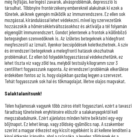
még fejfájás, keringési zavarok, alvásproblémák, depresszió is
társulhat. Többnyire frontérzékeny embereknél alakulnak ki ezek a
tünetek, akiknek gyengén működik az immunrendszere. Ez ellen sok
mozgással, kirándulással lehet védekezni, mivel így szervezetünk
hozzászokik a hőmérsékletváltozásokhoz és aktiválja a tél folyamán
elgyengült immunrendszert. Gondot jelentenek a frontok a különböző
betegségben szenvedőknek is. Az izületes betegeknek a hidegfront
megfeszesíti az izmait, ilyenkor becsípődések keletkezhetnek. A szív
és érrendszeri betegeknek a melegfronti hatások okozhatnak
problémákat. Ez ellen bő folyadékfogyasztással védekezhetünk, ez
lehet tiszta víz vagy zöld tea, melyből testsúly kilogramm szor 3
centilitert fogyasszunk naponta. Az érrendszeri problémák elkerülése
érdekében fontos az is, hogy olajokban gazdag legyen a szervezet.
Tehát fogyasszunk sok hal és tökmagolajat, illetve olajos magvakat.
Salaktalanítsunk!
Télen hajlamosak vagyunk több zsíros ételt fogyasztani, ezért a tavaszi
fáradtság tüneteinek enyhítésére először a salakanyagoktól kell
megszabadulnunk. Ezért ajánlatos minden hétre beiktatni egy-egy
böjtnapot. Ez lehet lénap, vagy zöldség-gyümölcs nap. A szakember
szerint a magyar étkezést egy kicsit egyébként is át kellene lendíteni a
kínai étkezés irányába, ahol a csicsóka, a leveles zöldségek és a