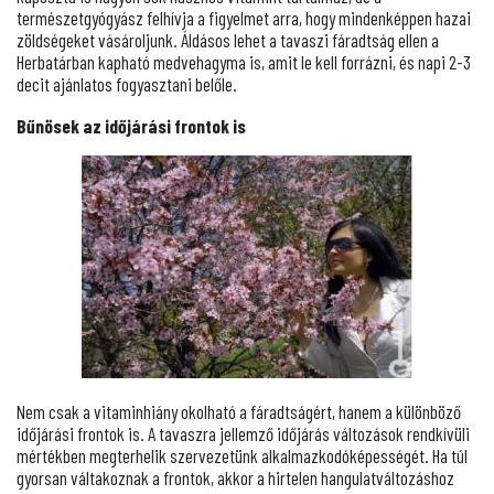
természetgyógyász felhívja a figyelmet arra, hogy mindenképpen hazai
zöldségeket vásároljunk. Áldásos lehet a tavaszi fáradtság ellen a
Herbatárban kapható medvehagyma is, amit le kell forrázni, és napi 2-3
decit ajánlatos fogyasztani belőle.
Bűnösek az időjárási frontok is
Nem csak a vitaminhiány okolható a fáradtságért, hanem a különböző
időjárási frontok is. A tavaszra jellemző időjárás változások rendkívüli
mértékben megterhelik szervezetünk alkalmazkodóképességét. Ha túl
gyorsan váltakoznak a frontok, akkor a hirtelen hangulatváltozáshoz