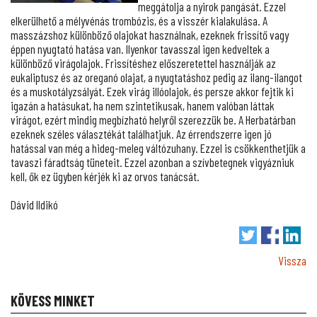
meggátolja a nyirok pangását. Ezzel
elkerülhető a mélyvénás trombózis, és a visszér kialakulása. A
masszázshoz különböző olajokat használnak, ezeknek frissítő vagy
éppen nyugtató hatása van. Ilyenkor tavasszal igen kedveltek a
különböző virágolajok. Frissítéshez előszeretettel használják az
eukaliptusz és az oreganó olajat, a nyugtatáshoz pedig az ilang-ilangot
és a muskotályzsályát. Ezek virág illóolajok, és persze akkor fejtik ki
igazán a hatásukat, ha nem szintetikusak, hanem valóban láttak
virágot, ezért mindig megbízható helyről szerezzük be. A Herbatárban
ezeknek széles választékát találhatjuk. Az érrendszerre igen jó
hatással van még a hideg-meleg váltózuhany. Ezzel is csökkenthetjük a
tavaszi fáradtság tüneteit. Ezzel azonban a szívbetegnek vigyázniuk
kell, ők ez ügyben kérjék ki az orvos tanácsát.
Dávid Ildikó
Vissza
KÖVESS MINKET