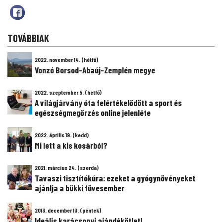
TOVÁBBIAK
2022. november 14. (hétfő)
Vonzó Borsod-Abaúj-Zemplén megye
2022. szeptember 5. (hétfő)
A világjárvány óta felértékelődött a sport és
egészségmegőrzés online jelenléte
2022. április 19. (kedd)
Mi lett a kis kosárból?
2021. március 24. (szerda)
Tavaszi tisztítókúra: ezeket a gyógynövényeket
ajánlja a bükki füvesember
2013. december 13. (péntek)
Ideális karácsonyi ajándékötlet!