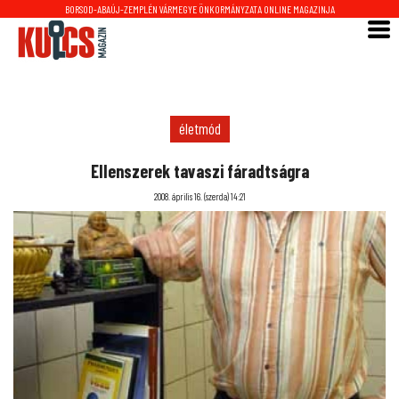
BORSOD-ABAÚJ-ZEMPLÉN VÁRMEGYE ÖNKORMÁNYZATA ONLINE MAGAZINJA
életmód
Ellenszerek tavaszi fáradtságra
2008. április 16. (szerda) 14:21