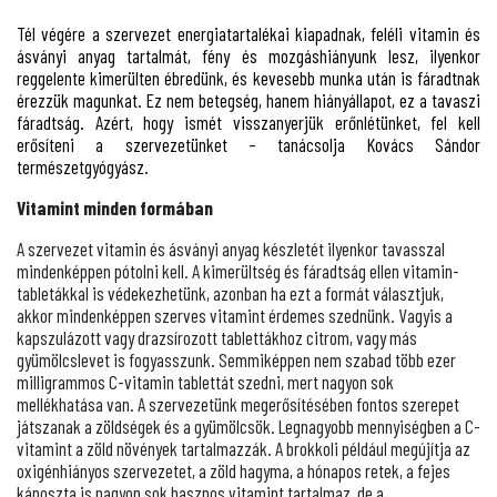
Tél végére a szervezet energiatartalékai kiapadnak, feléli vitamin és
ásványi anyag tartalmát, fény és mozgáshiányunk lesz, ilyenkor
reggelente kimerülten ébredünk, és kevesebb munka után is fáradtnak
érezzük magunkat. Ez nem betegség, hanem hiányállapot, ez a tavaszi
fáradtság. Azért, hogy ismét visszanyerjük erőnlétünket, fel kell
erősíteni a szervezetünket – tanácsolja Kovács Sándor
természetgyógyász.
Vitamint minden formában
A szervezet vitamin és ásványi anyag készletét ilyenkor tavasszal
mindenképpen pótolni kell. A kimerültség és fáradtság ellen vitamin-
tabletákkal is védekezhetünk, azonban ha ezt a formát választjuk,
akkor mindenképpen szerves vitamint érdemes szednünk. Vagyis a
kapszulázott vagy drazsírozott tablettákhoz citrom, vagy más
gyümölcslevet is fogyasszunk. Semmiképpen nem szabad több ezer
milligrammos C-vitamin tablettát szedni, mert nagyon sok
mellékhatása van. A szervezetünk megerősítésében fontos szerepet
játszanak a zöldségek és a gyümölcsök. Legnagyobb mennyiségben a C-
vitamint a zöld növények tartalmazzák. A brokkoli például megújítja az
oxigénhiányos szervezetet, a zöld hagyma, a hónapos retek, a fejes
káposzta is nagyon sok hasznos vitamint tartalmaz, de a