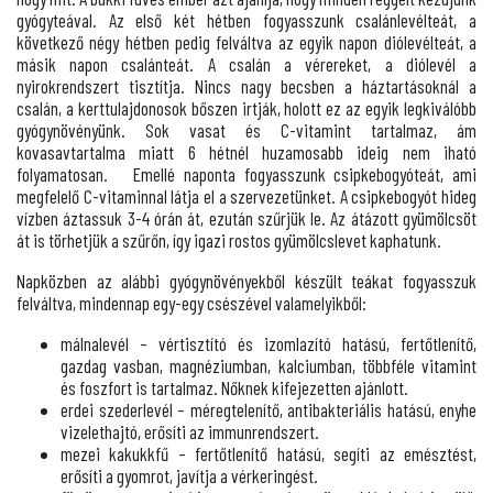
gyógyteával. Az első két hétben fogyasszunk csalánlevélteát, a
következő négy hétben pedig felváltva az egyik napon diólevélteát, a
másik napon csalánteát. A csalán a vérereket, a diólevél a
nyirokrendszert tisztítja. Nincs nagy becsben a háztartásoknál a
csalán, a kerttulajdonosok bőszen irtják, holott ez az egyik legkiválóbb
gyógynövényünk. Sok vasat és C-vitamint tartalmaz, ám
kovasavtartalma miatt 6 hétnél huzamosabb ideig nem iható
folyamatosan. Emellé naponta fogyasszunk csipkebogyóteát, ami
megfelelő C-vitaminnal látja el a szervezetünket. A csipkebogyót hideg
vízben áztassuk 3-4 órán át, ezután szűrjük le. Az átázott gyümölcsöt
át is törhetjük a szűrőn, így igazi rostos gyümölcslevet kaphatunk.
Napközben az alábbi gyógynövényekből készült teákat fogyasszuk
felváltva, mindennap egy-egy csészével valamelyikből:
málnalevél – vértisztító és izomlazító hatású, fertőtlenítő,
gazdag vasban, magnéziumban, kalciumban, többféle vitamint
és foszfort is tartalmaz. Nőknek kifejezetten ajánlott.
erdei szederlevél – méregtelenítő, antibakteriális hatású, enyhe
vizelethajtó, erősíti az immunrendszert.
mezei kakukkfű – fertőtlenítő hatású, segíti az emésztést,
erősíti a gyomrot, javítja a vérkeringést.