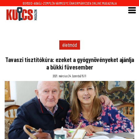
BORSOD-ABAÚJ-ZEMPLÉN VÁRMEGYE ÖNKORMÁNYZATA ONLINE MAGAZINJA
életmód
Tavaszi tisztítókúra: ezeket a gyógynövényeket ajánlja
a bükki füvesember
2021. március 24. (szerda) 15:11