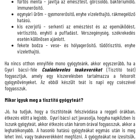
fürtös menta – javítja az emésztést, görcsoldó, baktériumölő,
immunerősítő.
egynyári üröm – gyomorerősítő, enyhe vizelethajtó, rákmegelőző
hatású.
kis ezerjófű – serkenti az emésztést és az epeműködést,
vértisztító, enyhíti a puffadást. Vérszegénység, székrekedés
esetén különösen ajánlott.
fekete bodza – vese- és hólyagerősítő, tüdőtisztító, enyhe
vizelethajtó.
Ha nincs otthon ennyiféle mono gyógyteánk, akkor egyszerűbb, ha a
Gyuri bácsi-féle
Csalánleveles teakeveréket
(Tisztító teát)
fogyasztjuk, amely egy kiszerelésben tartalmazza a felsorolt
gyógynövényeket. Az ebből készült teát is napi egy csészével
fogyasszuk.
Mikor igyuk meg a tisztító gyógyteát?
Jó, ha tudjuk, hogy a tisztítóteák felszívódása a reggeli órákban,
étkezés előtt a legjobb. Gyuri bácsi azt javasolja, hogyha napközben is
iszunk gyógyteát, akkor étkezés után három órával fogyasszuk, akkor a
leghatékonyabb. A hasonló hatású gyógyteákat egymás után is meg
lehet inni, vagy teakeverékként megfőzni. A gyógyteákat ne ízesítsük,