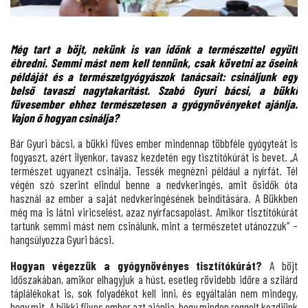
Még tart a böjt, nekünk is van időnk a természettel együtt
ébredni. Semmi mást nem kell tennünk, csak követni az őseink
példáját és a természetgyógyászok tanácsait: csináljunk egy
belső tavaszi nagytakarítást. Szabó Gyuri bácsi, a bükki
füvesember ehhez természetesen a gyógynövényeket ajánlja.
Vajon ő hogyan csinálja?
Bár Gyuri bácsi, a bükki füves ember mindennap többféle gyógyteát is
fogyaszt, azért ilyenkor, tavasz kezdetén egy tisztítókúrát is bevet. „A
természet ugyanezt csinálja. Tessék megnézni például a nyírfát. Tél
végén szó szerint elindul benne a nedvkeringés, amit ősidők óta
használ az ember a saját nedvkeringésének beindítására. A Bükkben
még ma is látni viricselést, azaz nyírfacsapolást. Amikor tisztítókúrát
tartunk semmi mást nem csinálunk, mint a természetet utánozzuk” –
hangsúlyozza Gyuri bácsi.
Hogyan végezzük a gyógynövényes tisztítókúrát?
A böjt
időszakában, amikor elhagyjuk a húst, esetleg rövidebb időre a szilárd
táplálékokat is, sok folyadékot kell inni, és egyáltalán nem mindegy,
hogy mit. A bükki füves ember azt ajánlja, hogy minden reggelt kezdjünk