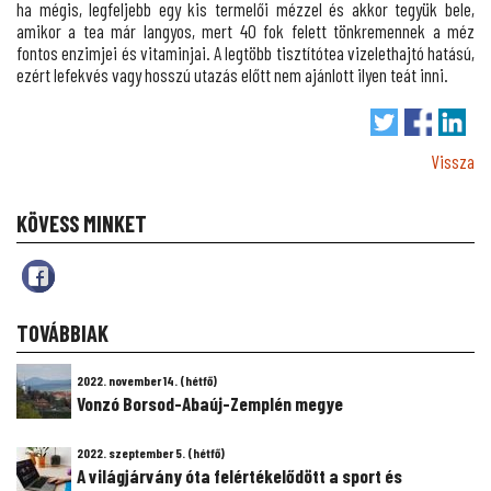
ha mégis, legfeljebb egy kis termelői mézzel és akkor tegyük bele,
amikor a tea már langyos, mert 40 fok felett tönkremennek a méz
fontos enzimjei és vitaminjai. A legtöbb tisztítótea vizelethajtó hatású,
ezért lefekvés vagy hosszú utazás előtt nem ajánlott ilyen teát inni.
Vissza
KÖVESS MINKET
TOVÁBBIAK
2022. november 14. (hétfő)
Vonzó Borsod-Abaúj-Zemplén megye
2022. szeptember 5. (hétfő)
A világjárvány óta felértékelődött a sport és