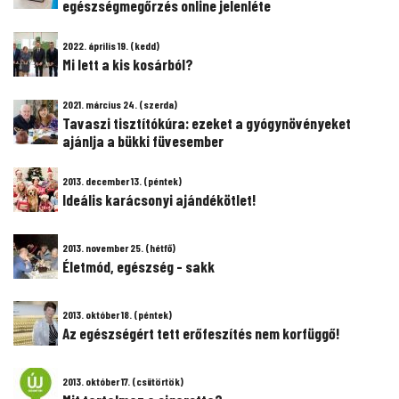
egészségmegőrzés online jelenléte
2022. április 19. (kedd)
Mi lett a kis kosárból?
2021. március 24. (szerda)
Tavaszi tisztítókúra: ezeket a gyógynövényeket
ajánlja a bükki füvesember
2013. december 13. (péntek)
Ideális karácsonyi ajándékötlet!
2013. november 25. (hétfő)
Életmód, egészség - sakk
2013. október 18. (péntek)
Az egészségért tett erőfeszítés nem korfüggő!
2013. október 17. (csütörtök)