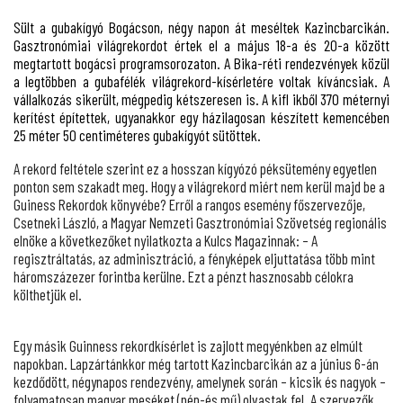
Sült a gubakígyó Bogácson, négy napon át meséltek Kazincbarcikán.
Gasztronómiai világrekordot értek el a május 18-a és 20-a között
megtartott bogácsi programsorozaton. A Bika-réti rendezvények közül
a legtöbben a gubafélék világrekord-kísérletére voltak kíváncsiak. A
vállalkozás sikerült, mégpedig kétszeresen is. A kifl ikből 370 méternyi
kerítést építettek, ugyanakkor egy házilagosan készített kemencében
25 méter 50 centiméteres gubakígyót sütöttek.
A rekord feltétele szerint ez a hosszan kígyózó péksütemény egyetlen
ponton sem szakadt meg. Hogy a világrekord miért nem kerül majd be a
Guiness Rekordok könyvébe? Erről a rangos esemény főszervezője,
Csetneki László, a Magyar Nemzeti Gasztronómiai Szövetség regionális
elnöke a következőket nyilatkozta a Kulcs Magazinnak: – A
regisztráltatás, az adminisztráció, a fényképek eljuttatása több mint
háromszázezer forintba kerülne. Ezt a pénzt hasznosabb célokra
költhetjük el.
Egy másik Guinness rekordkísérlet is zajlott megyénkben az elmúlt
napokban. Lapzártánkkor még tartott Kazincbarcikán az a június 6-án
kezdődött, négynapos rendezvény, amelynek során – kicsik és nagyok –
folyamatosan magyar meséket (nép-és mű) olvastak fel. A szervezők