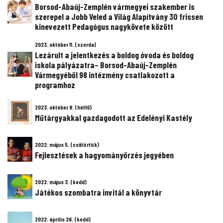
Borsod-Abaúj-Zemplén vármegyei szakember is
szerepel a Jobb Veled a Világ Alapítvány 30 frissen
kinevezett Pedagógus nagykövete között
2023. október 11. (szerda)
Lezárult a jelentkezés a boldog óvoda és boldog
iskola pályázatra– Borsod-Abaúj-Zemplén
Vármegyéből 98 intézmény csatlakozott a
programhoz
2023. október 9. (hétfő)
Műtárgyakkal gazdagodott az Edelényi Kastély
2022. május 5. (csütörtök)
Fejlesztések a hagyományőrzés jegyében
2022. május 3. (kedd)
Játékos szombatra invitál a könyvtár
2022. április 26. (kedd)