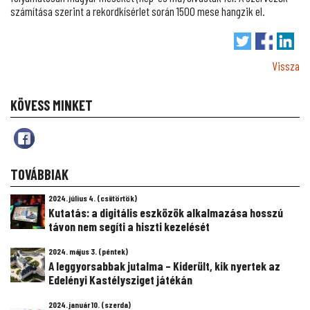
számítása szerint a rekordkísérlet során 1500 mese hangzik el.
Vissza
KÖVESS MINKET
TOVÁBBIAK
2024. július 4. (csütörtök)
Kutatás: a digitális eszközök alkalmazása hosszú
távon nem segíti a hiszti kezelését
2024. május 3. (péntek)
A leggyorsabbak jutalma – Kiderült, kik nyertek az
Edelényi Kastélysziget játékán
2024. január 10. (szerda)