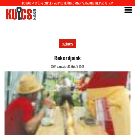
BORSOD-ABAÚJ-ZEMPLÉN VÁRMEGYE ÖNKORMÁNYZATA ONLINE MAGAZINJA
színes
Rekordjaink
2007. augusztus 13. (hétfő) 12:06