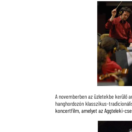
A novemberben az üzletekbe kerülő any
hanghordozón klasszikus-tradicionáli
koncertfilm, amelyet az Aggteleki-cs