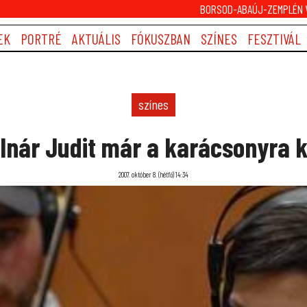
BORSOD-ABAÚJ-ZEMPLÉN V
EK
PORTRÉ
AKTUÁLIS
FÓKUSZBAN
SZÍNES
FESZTIVÁL
színes
olnár Judit már a karácsonyra k
2007. október 8. (hétfő) 14:34