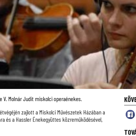
e V. Molnár Judit miskolci operaénekes.
KÖV
hétvégéjén zajlott a Miskolci Művészetek Házában a
ra és a Hassler Énekegyüttes közreműködésével,
TOV