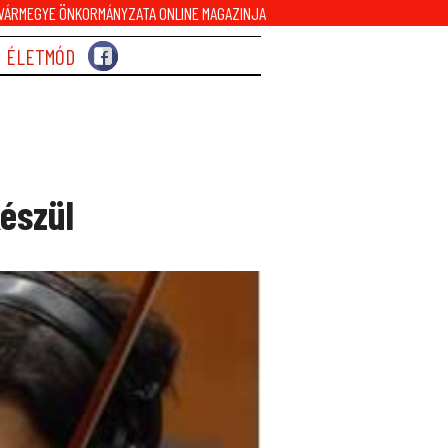
ÁRMEGYE ÖNKORMÁNYZATA ONLINE MAGAZINJA
ÉLETMÓD
észül