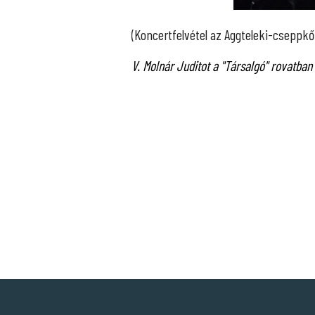
(Koncertfelvétel az Aggteleki-csepp
V. Molnár Juditot a "Társalgó" rovatban