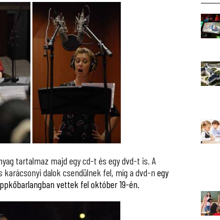
ag tartalmaz majd egy cd-t és egy dvd-t is. A
s karácsonyi dalok csendülnek fel, míg a dvd-n
egy
eppkőbarlangban vettek fel október 19-én.