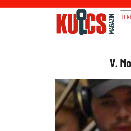
HÍR
V. M