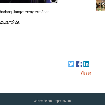
kőbarlang Hangversenytermében.)
 mutattuk be.
Vissza
Adatvédelem
|
Impresszum