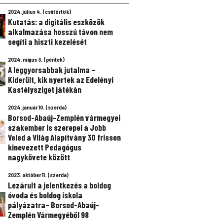
2024. július 4. (csütörtök)
Kutatás: a digitális eszközök
alkalmazása hosszú távon nem
segíti a hiszti kezelését
2024. május 3. (péntek)
A leggyorsabbak jutalma –
Kiderült, kik nyertek az Edelényi
Kastélysziget játékán
2024. január 10. (szerda)
Borsod-Abaúj-Zemplén vármegyei
szakember is szerepel a Jobb
Veled a Világ Alapítvány 30 frissen
kinevezett Pedagógus
nagykövete között
2023. október 11. (szerda)
Lezárult a jelentkezés a boldog
óvoda és boldog iskola
pályázatra– Borsod-Abaúj-
Zemplén Vármegyéből 98