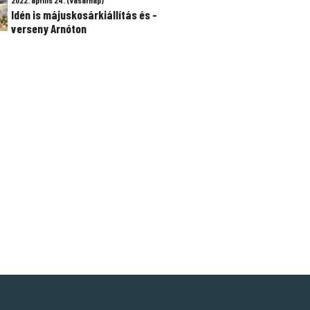
2022. április 24. (vasárnap)
Idén is májuskosárkiállítás és -
verseny Arnóton