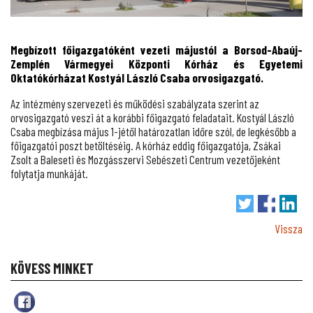
Megbízott főigazgatóként vezeti májustól a Borsod-Abaúj-
Zemplén Vármegyei Központi Kórház és Egyetemi
Oktatókórházat Kostyál László Csaba orvosigazgató.
Az intézmény szervezeti és működési szabályzata szerint az
orvosigazgató veszi át a korábbi főigazgató feladatait. Kostyál László
Csaba megbízása május 1-jétől határozatlan időre szól, de legkésőbb a
főigazgatói poszt betöltéséig. A kórház eddig főigazgatója, Zsákai
Zsolt a Baleseti és Mozgásszervi Sebészeti Centrum vezetőjeként
folytatja munkáját.
Vissza
KÖVESS MINKET