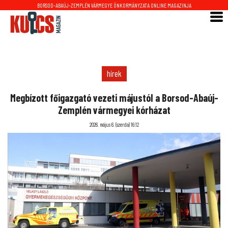
BORSOD-ABAÚJ-ZEMPLÉN VÁRMEGYE ÖNKORMÁNYZATA ONLINE MAGAZINJA
hírek
Megbízott főigazgató vezeti májustól a Borsod-Abaúj-
Zemplén vármegyei kórházat
2026. május 6. (szerda) 16:12