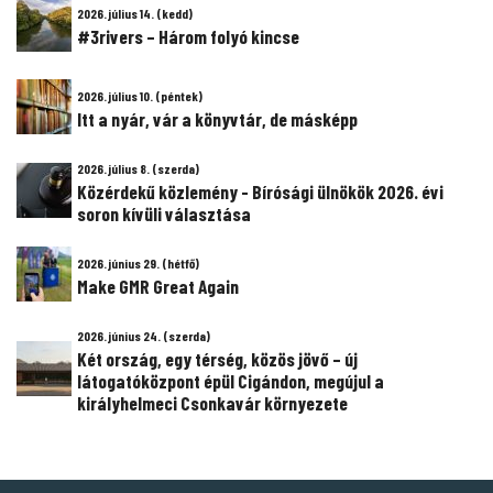
2026. július 14. (kedd)
#3rivers – Három folyó kincse
2026. július 10. (péntek)
Itt a nyár, vár a könyvtár, de másképp
2026. július 8. (szerda)
Közérdekű közlemény - Bírósági ülnökök 2026. évi
soron kívüli választása
2026. június 29. (hétfő)
Make GMR Great Again
2026. június 24. (szerda)
Két ország, egy térség, közös jövő – új
látogatóközpont épül Cigándon, megújul a
királyhelmeci Csonkavár környezete