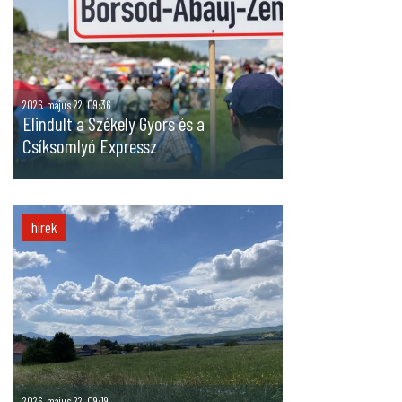
2026. május 22. 09:36
Elindult a Székely Gyors és a
Csíksomlyó Expressz
hírek
2026. május 22. 09:19