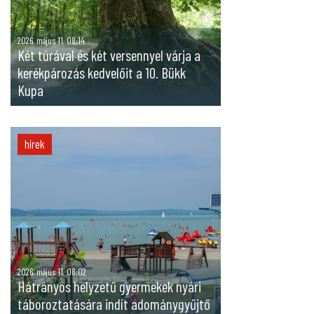
2026. május 11. 08:14
Két túrával és két versennyel várja a
kerékpározás kedvelőit a 10. Bükk
Kupa
hírek
2026. május 11. 08:02
Hátrányos helyzetű gyermekek nyári
táboroztatására indít adománygyűjtő