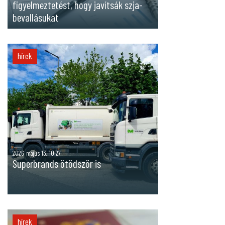
figyelmeztetést, hogy javítsák szja-
bevallásukat
hírek
2026. május 13. 10:27
Superbrands ötödször is
hírek