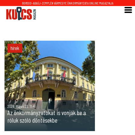
BORSOD-ABAÚJ-ZEMPLÉN VÁRMEGYE ÖNKORMÁNYZATA ONLINE MAGAZINJA
hírek
2026. május 28. 11:41
Az önkormányzatokat is vonják be a
róluk szóló döntésekbe