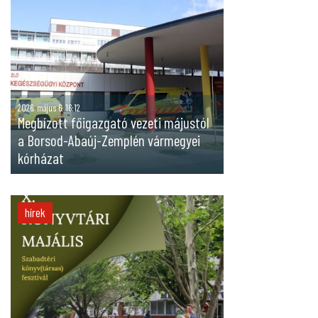
2026. május 6. 16:12
Megbízott főigazgató vezeti májustól
a Borsod-Abaúj-Zemplén vármegyei
kórházat
hírek