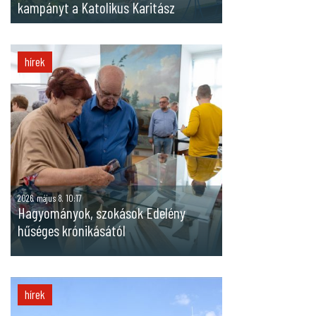
kampányt a Katolikus Karitász
hírek
2026. május 8. 10:17
Hagyományok, szokások Edelény
hűséges krónikásától
hírek