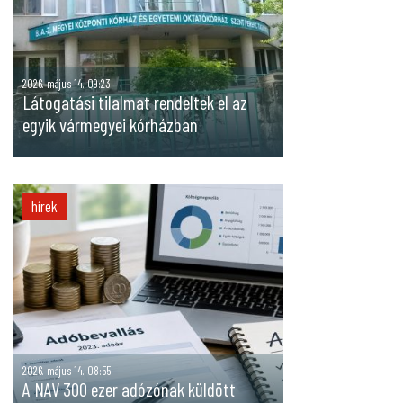
2026. május 14. 09:23
Látogatási tilalmat rendeltek el az
egyik vármegyei kórházban
hírek
2026. május 14. 08:55
A NAV 300 ezer adózónak küldött