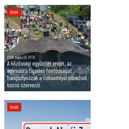
hírek
2026. május 23. 07:51
A közösségi együttlét erejét, az
egymásra figyelés fontosságát
hangsúlyozzák a csíksomlyói pünkösdi
búcsú szervezői
hírek